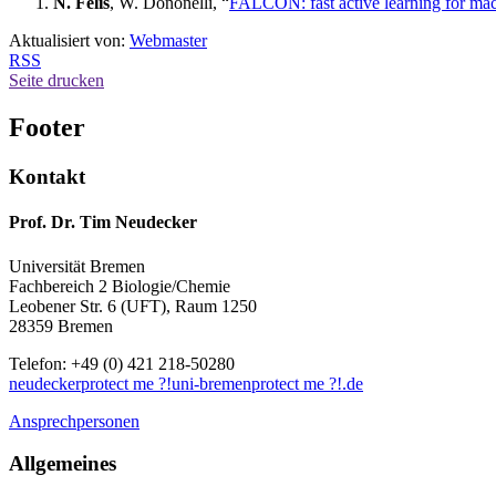
N. Felis
, W. Dononelli, “
FALCON: fast active learning for mach
Aktualisiert von:
Webmaster
RSS
Seite drucken
Footer
Kontakt
Prof. Dr. Tim Neudecker
Universität Bremen
Fachbereich 2 Biologie/Chemie
Leobener Str. 6 (UFT), Raum 1250
28359 Bremen
Telefon: +49 (0) 421 218-50280
neudecker
protect me ?!
uni-bremen
protect me ?!
.de
Ansprechpersonen
Allgemeines