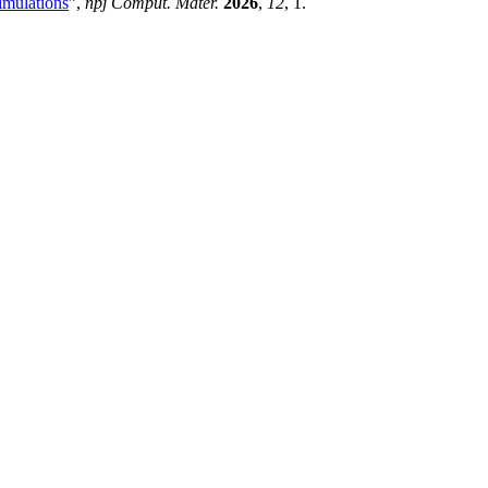
imulations
”,
npj Comput. Mater.
2026
,
12
, 1.