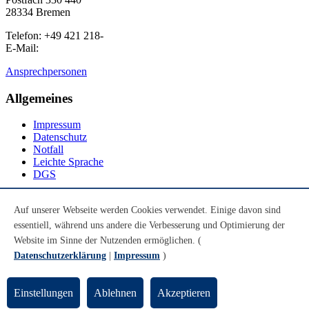
28334 Bremen
Telefon: +49 421 218-
E-Mail:
Ansprechpersonen
Allgemeines
Impressum
Datenschutz
Notfall
Leichte Sprache
DGS
Social Media
Auf unserer Webseite werden Cookies verwendet. Einige davon sind
essentiell, während uns andere die Verbesserung und Optimierung der
Youtube
Instagram
Website im Sinne der Nutzenden ermöglichen. (
LinkedIn
Datenschutzerklärung
|
Impressum
)
Mastodon
© Universität Bremen 2026
Einstellungen
Ablehnen
Akzeptieren
Zum Seitenende springen
Zum Seitenanfang springen