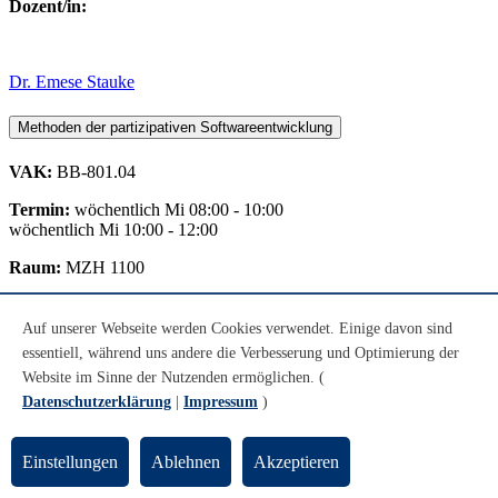
Dozent/in:
Dr. Emese Stauke
Methoden der partizipativen Softwareentwicklung
VAK:
BB-801.04
Termin:
wöchentlich Mi 08:00 - 10:00
wöchentlich Mi 10:00 - 12:00
Raum:
MZH 1100
CP:
6
Auf unserer Webseite werden Cookies verwendet. Einige davon sind
essentiell, während uns andere die Verbesserung und Optimierung der
Website im Sinne der Nutzenden ermöglichen. (
Ziele:
Datenschutzerklärung
|
Impressum
)
Kenntnis über die Geschichte und Kernkonzepte der
Einstellungen
Ablehnen
Akzeptieren
partizipativen Softwareentwicklung
Kenntnis verschiedener Verfahren/Methoden der