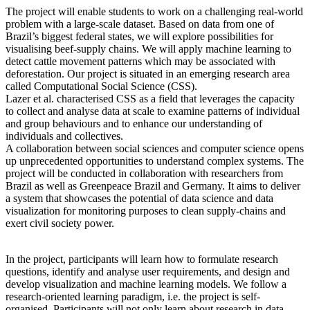
The project will enable students to work on a challenging real-world
problem with a large-scale dataset. Based on data from one of
Brazil’s biggest federal states, we will explore possibilities for
visualising beef-supply chains. We will apply machine learning to
detect cattle movement patterns which may be associated with
deforestation. Our project is situated in an emerging research area
called Computational Social Science (CSS).
Lazer et al. characterised CSS as a field that leverages the capacity
to collect and analyse data at scale to examine patterns of individual
and group behaviours and to enhance our understanding of
individuals and collectives.
A collaboration between social sciences and computer science opens
up unprecedented opportunities to understand complex systems. The
project will be conducted in collaboration with researchers from
Brazil as well as Greenpeace Brazil and Germany. It aims to deliver
a system that showcases the potential of data science and data
visualization for monitoring purposes to clean supply-chains and
exert civil society power.
In the project, participants will learn how to formulate research
questions, identify and analyse user requirements, and design and
develop visualization and machine learning models. We follow a
research-oriented learning paradigm, i.e. the project is self-
organised. Participants will not only learn about research in data