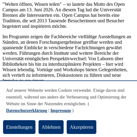
"Welten öffnen, Wissen teilen" – so lautete das Motto des Open
Campus am 13. Juni 2026. An diesem Tag lud die Universität
Bremen alle Interessierten ein. Open Campus hat bereits eine
Tradition, die seit 2013 Tausende Besucherinnen und Besucher
begeistert und inspirieren möchte.
Im Programm zeigen die Fachbereiche vielfältige Ausstellungen an
Ständen, an denen Forschungsergebnisse greifbar werden und
spannende Einblicke in verschiedene Fachrichtungen gewährt
werden. Führungen durch Institute und weitere Bereiche der
Universität ermöglichen Perspektivwechsel: Von Laboren über
Bibliotheken bis hin zu interdisziplinären Projekten – hier wird
Wissen lebendig. Vorträge und Workshops bieten Gelegenheiten,
sich vertieft zu informieren, Diskussionen zu führen und neue
Impulse zu gewinnen.
Auf unserer Webseite werden Cookies verwendet. Einige davon sind
Der Open Campus ist mehr als ein Tag der Begegnung: Er vernetzt
Wissenschaft, (potentielle) Studierende, Mitarbeitende und die
essentiell, während uns andere die Verbesserung und Optimierung der
Öffentlichkeit, schafft Schnittstellen zwischen Lehre, Forschung und
Website im Sinne der Nutzenden ermöglichen. (
Praxis und fördert den Dialog. Der Alumni-Verein unterstützt seit
Datenschutzerklärung
|
Impressum
)
Jahren dieses Vorhaben.
Gefördert:
seit 2013
Einstellungen
Ablehnen
Akzeptieren
Dickinson Chairs