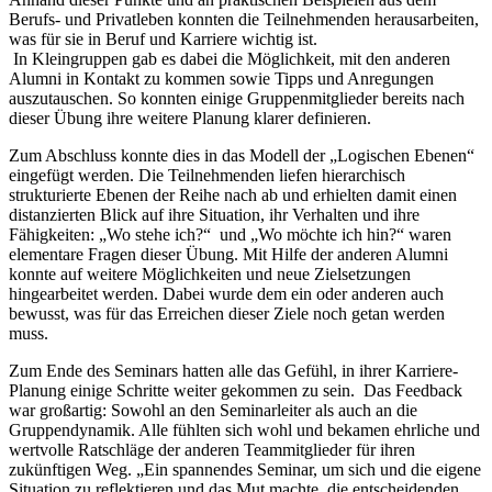
Berufs- und Privatleben konnten die Teilnehmenden herausarbeiten,
was für sie in Beruf und Karriere wichtig ist.
In Kleingruppen gab es dabei die Möglichkeit, mit den anderen
Alumni in Kontakt zu kommen sowie Tipps und Anregungen
auszutauschen. So konnten einige Gruppenmitglieder bereits nach
dieser Übung ihre weitere Planung klarer definieren.
Zum Abschluss konnte dies in das Modell der „Logischen Ebenen“
eingefügt werden. Die Teilnehmenden liefen hierarchisch
strukturierte Ebenen der Reihe nach ab und erhielten damit einen
distanzierten Blick auf ihre Situation, ihr Verhalten und ihre
Fähigkeiten: „Wo stehe ich?“ und „Wo möchte ich hin?“ waren
elementare Fragen dieser Übung. Mit Hilfe der anderen Alumni
konnte auf weitere Möglichkeiten und neue Zielsetzungen
hingearbeitet werden. Dabei wurde dem ein oder anderen auch
bewusst, was für das Erreichen dieser Ziele noch getan werden
muss.
Zum Ende des Seminars hatten alle das Gefühl, in ihrer Karriere-
Planung einige Schritte weiter gekommen zu sein. Das
Feedback
war großartig: Sowohl an den Seminarleiter als auch an die
Gruppendynamik. Alle fühlten sich wohl und bekamen ehrliche und
wertvolle Ratschläge der anderen Teammitglieder für ihren
zukünftigen Weg. „Ein spannendes Seminar, um sich und die eigene
Situation zu reflektieren und das Mut machte, die entscheidenden