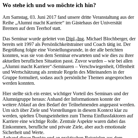
Wo stehe ich und wo möchte ich hin?
Am Samstag, 03. Juni 2017 fand unsere dritte Veranstaltung aus der
Reihe „Alumni macht Karriere“ im Gästehaus der Universität
Bremen auf dem Teerhof statt.
Das Seminar wurde geleitet von
Dipl.-Ing.
Michael Blochberger, der
bereits seit 1997 als Persönlichkeitstrainer und Coach tätig ist. Der
Begrüßung folgte eine Vorstellungsrunde, in der alle berichten
konnten, was sie von dem Seminar erwarteten und wie dies zu ihrer
aktuellen beruflichen Situation passt. Zuvor wurden – wie bei allen
„Alumni macht Karriere“-Seminaren – Verschwiegenheit, Offenheit
und Wertschätzung als zentrale Regeln des Miteinanders in der
Gruppe formuliert, sodass auch persönliche Themen angesprochen
werden konnten.
Hier stellte sich ein erster, wichtiger Vorteil des Seminars und der
Alumnigruppe heraus: Anhand der Informationen konnte der
weitere Ablauf an den Bedarf der Teilnehmenden angepasst werden.
Um sich über Ziele und Vorstellungen in diesem Kontext klar zu
werden, spielten Übungseinheiten zum Thema Einflussfaktoren auf
Karriere eine wichtige Rolle. Zentrale Aspekte waren dabei das
Einkommen, berufliche und private Ziele, aber auch emotionale
Sicherheit und Werte.
Anhand dieser Punkte und an praktischen Beispielen aus dem