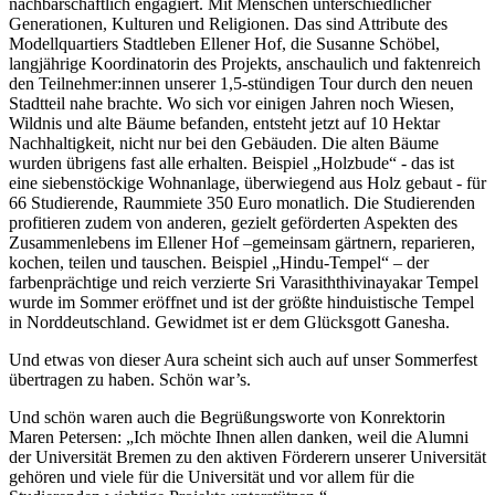
nachbarschaftlich engagiert. Mit Menschen unterschiedlicher
Generationen, Kulturen und Religionen. Das sind Attribute des
Modellquartiers Stadtleben Ellener Hof, die Susanne Schöbel,
langjährige Koordinatorin des Projekts, anschaulich und faktenreich
den Teilnehmer:innen unserer 1,5-stündigen Tour durch den neuen
Stadtteil nahe brachte. Wo sich vor einigen Jahren noch Wiesen,
Wildnis und alte Bäume befanden, entsteht jetzt auf 10 Hektar
Nachhaltigkeit, nicht nur bei den Gebäuden. Die alten Bäume
wurden übrigens fast alle erhalten. Beispiel „Holzbude“ - das ist
eine siebenstöckige Wohnanlage, überwiegend aus Holz gebaut - für
66 Studierende, Raummiete 350 Euro monatlich. Die Studierenden
profitieren zudem von anderen, gezielt geförderten Aspekten des
Zusammenlebens im Ellener Hof –gemeinsam gärtnern, reparieren,
kochen, teilen und tauschen. Beispiel „Hindu-Tempel“ – der
farbenprächtige und reich verzierte Sri Varasiththivinayakar Tempel
wurde im Sommer eröffnet und ist der größte hinduistische Tempel
in Norddeutschland. Gewidmet ist er dem Glücksgott Ganesha.
Und etwas von dieser Aura scheint sich auch auf unser Sommerfest
übertragen zu haben. Schön war’s.
Und schön waren auch die Begrüßungsworte von Konrektorin
Maren Petersen: „Ich möchte Ihnen allen danken, weil die Alumni
der Universität Bremen zu den aktiven Förderern unserer Universität
gehören und viele für die Universität und vor allem für die