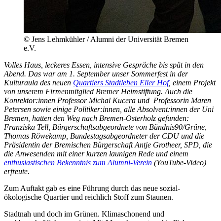
© Jens Lehmkühler / Alumni der Universität Bremen
e.V.
Volles Haus, leckeres Essen, intensive Gespräche bis spät in den
Abend. Das war am 1. September unser Sommerfest in der
Kulturaula des neuen
Quartiers Stadtleben Eller Hof
, einem Projekt
von unserem Firmenmitglied Bremer Heimstiftung. Auch die
Konrektor:innen Professor Michal Kucera und Professorin Maren
Petersen sowie einige Politiker:innen, alle Absolvent:innen der Uni
Bremen, hatten den Weg nach Bremen-Osterholz gefunden:
Franziska Tell, Bürgerschaftsabgeordnete von Bündnis90/Grüne,
Thomas Röwekamp, Bundestagsabgeordneter der CDU und die
Präsidentin der Bremischen Bürgerschaft Antje Grotheer, SPD, die
die Anwesenden mit einer kurzen launigen Rede und einem
enthusiastischen Bekenntnis zum Alumni-Verein
(YouTube-Video)
erfreute.
Zum Auftakt gab es eine Führung durch das neue sozial-
ökologische Quartier und reichlich Stoff zum Staunen.
Stadtnah und doch im Grünen. Klimaschonend und