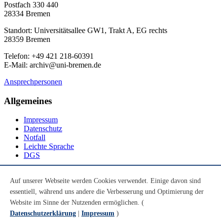
Postfach 330 440
28334 Bremen
Standort: Universitätsallee GW1, Trakt A, EG rechts
28359 Bremen
Telefon: +49 421 218-60391
E-Mail: archiv@uni-bremen.de
Ansprechpersonen
Allgemeines
Impressum
Datenschutz
Notfall
Leichte Sprache
DGS
Social Media
Auf unserer Webseite werden Cookies verwendet. Einige davon sind
essentiell, während uns andere die Verbesserung und Optimierung der
Youtube
Instagram
Website im Sinne der Nutzenden ermöglichen. (
LinkedIn
Datenschutzerklärung
|
Impressum
)
Mastodon