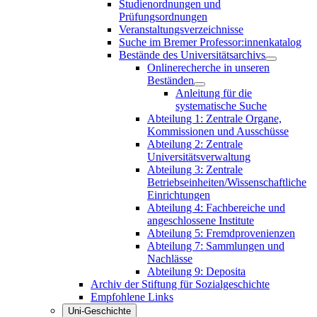
Studienordnungen und
Prüfungsordnungen
Veranstaltungsverzeichnisse
Suche im Bremer Professor:innenkatalog
Bestände des Universitätsarchivs
Onlinerecherche in unseren
Beständen
Anleitung für die
systematische Suche
Abteilung 1: Zentrale Organe,
Kommissionen und Ausschüsse
Abteilung 2: Zentrale
Universitätsverwaltung
Abteilung 3: Zentrale
Betriebseinheiten/Wissenschaftliche
Einrichtungen
Abteilung 4: Fachbereiche und
angeschlossene Institute
Abteilung 5: Fremdprovenienzen
Abteilung 7: Sammlungen und
Nachlässe
Abteilung 9: Deposita
Archiv der Stiftung für Sozialgeschichte
Empfohlene Links
Uni-Geschichte