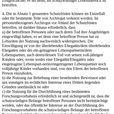
Zeitgeschichte, es sei denn, ihr schutzwürdiger Lebensbereich ist
betroffen.
4. Die in Absatz 1 genannten Schutzfristen können im Einzelfall
oder für bestimmte Teile von Archivgut verkürzt werden. Ist
personenbezogenes Archivgut vor Ablauf der Schutzfristen
betroffen, ist darüber hinaus erforderlich, dass
a) die betroffenen Personen oder nach deren Tod ihre Angehörigen
eingewilligt haben, es sei denn eine betroffene Person hat zu
Lebzeiten der Nutzung nachweislich widersprochen. Die
Einwilligung ist von der überlebenden Ehegattin/dem überlebenden
Ehegatten oder der ein-getragenen Lebenspartnerin/dem
Lebenspartner, nach deren/dessen Tod von seinen voll-jährigen
Kindern oder, wenn weder eine Ehegattin/Ehegatten oder
eingetragene Lebenspart-nerin/eingetragener Lebenspartner noch
volljährige Kinder vorhanden sind, von den Eltern der betroffenen
Person einzuholen,
b) die Nutzung zur Behebung einer bestehenden Beweisnot oder
aus sonstigen im rechtlichen Interesse eines Dritten liegenden
Gründen unerlässlich ist oder
c) die Nutzung für die Durchführung eines bestimmten
Forschungsvorhabens erforderlich ist und sichergestellt ist, dass die
schutzwürdigen Belange betroffener Personen nicht beeinträchtigt
werden, oder das öffentliche Interesse an der Durchführung des
Forschungsvorhabens die schutzwürdigen Belange der betroffenen