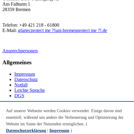
Am Fallturm 1
28359 Bremen
Telefon: +49 421 218 - 61800
E-Mail:
gfartec
protect me ?!
uni-bremen
protect me ?!
.de
Ansprechpersonen
Allgemeines
Impressum
Datenschutz
Notfall
Leichte Sprache
DGS
Social Media
Auf unserer Webseite werden Cookies verwendet. Einige davon sind
essentiell, während uns andere die Verbesserung und Optimierung der
Youtube
Instagram
Website im Sinne der Nutzenden ermöglichen. (
LinkedIn
Datenschutzerklärung
|
Impressum
)