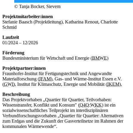
© Tanja Bocker, Sievern
Projektmitarbeiter:innen
Stefanie Baasch (Projektleitung), Katharina
Renout
, Charlotte
Schmid
Laufzeit
01/2024 – 12/2026
Förderung
Bundesministerium für Wirtschaft und Energie (
BMWE
)
Projektpartner:innen
Fraunhofer-Institut für Fertigungstechnik und Angewandte
Materialforschung (
IFAM
), Gas- und Wärme-Institut Essen e.V.
(
GWI
), Institut für Klimaschutz, Energie und Mobilität (
IKEM
),
Beschreibung
Das Projektvorhaben „Quartier für Quartier, Teilvorhaben:
Wissenstransfer, Konflikt und Konsum" (
Q4Q:WKK
) ist ein
sozialwissenschaftliches Teilprojekt im interdisziplinären
Verbundforschungsvorhaben „Quartier für Quartier: Alternativen
zum Erdgas und die Zukunft der Gasverteilnetze im Rahmen der
kommunalen Wärmewende“.