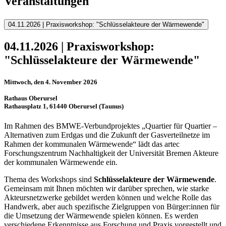
Veranstaltungen
04.11.2026 | Praxisworkshop: "Schlüsselakteure der Wärmewende"
04.11.2026 | Praxisworkshop:
"Schlüsselakteure der Wärmewende"
Mittwoch, den 4. November 2026
Rathaus Oberursel
Rathausplatz 1, 61440 Oberursel (Taunus)
Im Rahmen des BMWE-Verbundprojektes „Quartier für Quartier –
Alternativen zum Erdgas und die Zukunft der Gasverteilnetze im
Rahmen der kommunalen Wärmewende“ lädt das artec
Forschungszentrum Nachhaltigkeit der Universität Bremen Akteure
der kommunalen Wärmewende ein.
Thema des Workshops sind
Schlüsselakteure der Wärmewende
.
Gemeinsam mit Ihnen möchten wir darüber sprechen, wie starke
Akteursnetzwerke gebildet werden können und welche Rolle das
Handwerk, aber auch spezifische Zielgruppen von Bürger:innen für
die Umsetzung der Wärmewende spielen können. Es werden
verschiedene Erkenntnisse aus Forschung und Praxis vorgestellt und