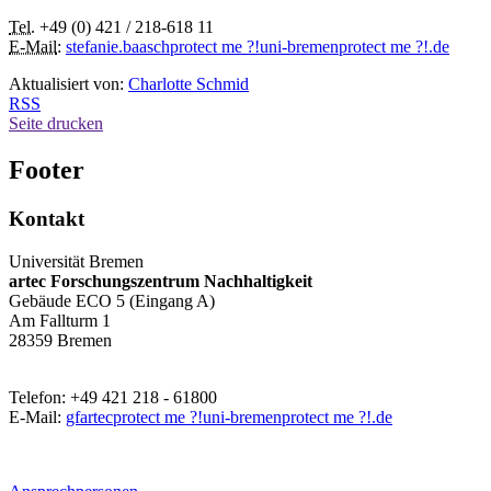
Tel.
+49 (0) 421 / 218-618 11
E-Mail
:
stefanie.baasch
protect me ?!
uni-bremen
protect me ?!
.de
Aktualisiert von:
Charlotte Schmid
RSS
Seite drucken
Footer
Kontakt
Universität Bremen
artec Forschungszentrum Nachhaltigkeit
Gebäude ECO 5 (Eingang A)
Am Fallturm 1
28359 Bremen
Telefon: +49 421 218 - 61800
E-Mail:
gfartec
protect me ?!
uni-bremen
protect me ?!
.de