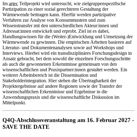
Im
artec
Teilprojekt wird untersucht, wie zielgruppenspezifische
Partizipation zu einer sozial gerechteren Gestaltung der
Wärmewende beitragen kann. Hierfür werden partizipative
Verfahren zur Analyse von Konsummustern und zum
Wissenstransfer mit den unterschiedlichen Akteur:innen und
Adressat:innen entwickelt und erprobt. Ziel ist es dabei,
Handlungswissen für die (Weiter-)Entwicklung und Umsetzung der
Wärmewende zu gewinnen. Die empirischen Arbeiten basieren auf
Literatur- und Dokumentenanalysen sowie auf
Workshops
und
Interviews
. Hierbei wird ein transdisziplinäres Forschungs
design
in
Ansatz gebracht, bei dem sowohl die einzelnen Forschungsschritte
als auch die gewonnenen Erkenntnisse gemeinsam von den
wissenschaftlichen und Praxispartner:innen gestaltet werden. Ein
weiterer Arbeitsbereich ist die Dissemination und
Stakeholder
integration. Hier stehen die Übertragbarkeit der
Projektergebnisse auf andere Regionen sowie der Transfer der
wissenschaftlichen Erkenntnisse und Ergebnisse in die
Anwendungspraxis und die wissenschaftliche Diskussion im
Mittelpunkt.
Q4Q-Abschlussveranstaltung am 16. Februar 2027 -
SAVE THE DATE