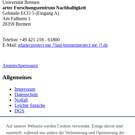
Universität Bremen
artec Forschungszentrum Nachhaltigkeit
Gebäude ECO 5 (Eingang A)
Am Fallturm 1
28359 Bremen
Telefon: +49 421 218 - 61800
E-Mail:
gfartec
protect me ?!
uni-bremen
protect me ?!
.de
Ansprechpersonen
Allgemeines
Impressum
Datenschutz
Notfall
Leichte Sprache
DGS
Social Media
Auf unserer Webseite werden Cookies verwendet. Einige davon sind
essentiell, während uns andere die Verbesserung und Optimierung der
Youtube