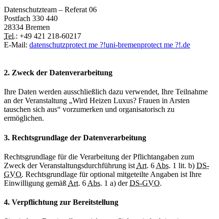
Datenschutzteam – Referat 06
Postfach 330 440
28334 Bremen
Tel.
: +49 421 218-60217
E-Mail:
datenschutz
protect me ?!
uni-bremen
protect me ?!
.de
2. Zweck der Datenverarbeitung
Ihre Daten werden ausschließlich dazu verwendet, Ihre Teilnahme
an der Veranstaltung „Wird Heizen Luxus? Frauen in Arsten
tauschen sich aus“ vorzumerken und organisatorisch zu
ermöglichen.
3. Rechtsgrundlage der Datenverarbeitung
Rechtsgrundlage für die Verarbeitung der Pflichtangaben zum
Zweck der Veranstaltungsdurchführung ist
Art.
6
Abs.
1 lit. b)
DS-
GVO
. Rechtsgrundlage für optional mitgeteilte Angaben ist Ihre
Einwilligung gemäß
Art
. 6
Abs.
1 a) der
DS-GVO
.
4. Verpflichtung zur Bereitstellung