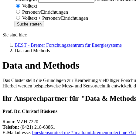
Volltext
Personen/Einrichtungen
Volltext + Personen/Einrichtungen
Sie sind hier:
BEST - Bremer Forschungszentrum für Energiesysteme
Data and Methods
Data and Methods
Das Cluster stellt die Grundlagen zur Bearbeitung vielfältiger Fors
Hierbei werden beispielsweise Mess- und Sensortechnik entwickelt, 
Ihr Ansprechpartner für "Data & Method
Prof. Dr. Christof Büskens
Raum: MZH 7220
Telefon:
(0421) 218-63861
E-Mailadresse:
bueskens
protect me ?!
math.uni-bremen
protect me ?!
.d