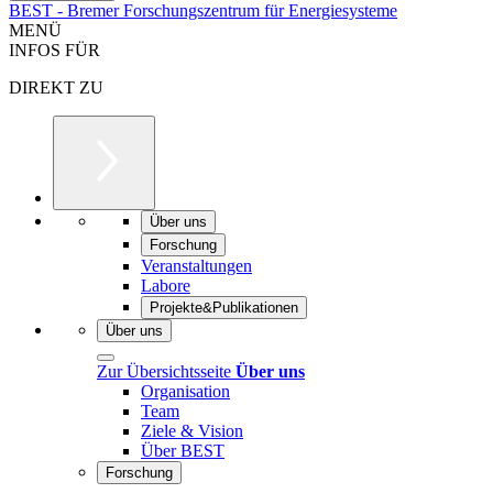
BEST - Bremer Forschungszentrum für Energiesysteme
MENÜ
INFOS FÜR
DIREKT ZU
Über uns
Forschung
Veranstaltungen
Labore
Projekte&Publikationen
Über uns
Zur Übersichtsseite
Über uns
Organisation
Team
Ziele & Vision
Über BEST
Forschung