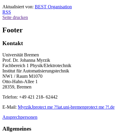
Aktualisiert von:
BEST Organisation
RSS
Seite drucken
Footer
Kontakt
Universität Bremen
Prof. Dr. Johanna Myrzik
Fachbereich 1 Physik/Elektrotechnik
Institut für Automatisierungstechnik
NW1 / Raum M1070
Otto-Hahn-Allee 1
28359, Bremen
Telefon: +49 421 218- 62442
E-Mail:
MyrzikJ
protect me ?!
iat.uni-bremen
protect me ?!
.de
Ansprechpersonen
Allgemeines