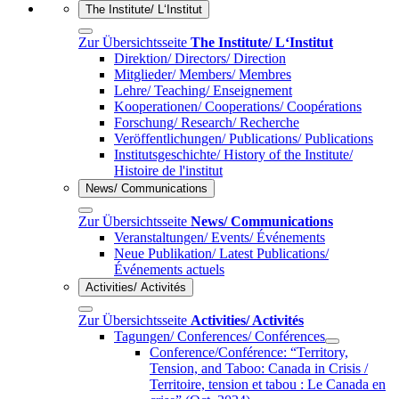
The Institute/ L‘Institut
Zur Übersichtsseite
The Institute/ L‘Institut
Direktion/ Directors/ Direction
Mitglieder/ Members/ Membres
Lehre/ Teaching/ Enseignement
Kooperationen/ Cooperations/ Coopérations
Forschung/ Research/ Recherche
Veröffentlichungen/ Publications/ Publications
Institutsgeschichte/ History of the Institute/
Histoire de l'institut
News/ Communications
Zur Übersichtsseite
News/ Communications
Veranstaltungen/ Events/ Événements
Neue Publikation/ Latest Publications/
Événements actuels
Activities/ Activités
Zur Übersichtsseite
Activities/ Activités
Tagungen/ Conferences/ Conférences
Conference/Conférence: “Territory,
Tension, and Taboo: Canada in Crisis /
Territoire, tension et tabou : Le Canada en