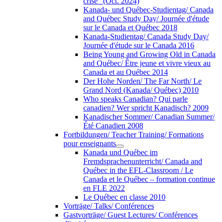
crise” (Oct. 2024)
Kanada- und Québec-Studientag/ Canada
and Québec Study Day/ Journée d'étude
sur le Canada et Québec 2018
Kanada-Studientag/ Canada Study Day/
Journée d'étude sur le Canada 2016
Being Young and Growing Old in Canada
and Québec/ Être jeune et vivre vieux au
Canada et au Québec 2014
Der Hohe Norden/ The Far North/ Le
Grand Nord (Kanada/ Québec) 2010
Who speaks Canadian? Qui parle
canadien? Wer spricht Kanadisch? 2009
Kanadischer Sommer/ Canadian Summer/
Été Canadien 2008
Fortbildungen/ Teacher Training/ Formations
pour enseignants
Kanada und Québec im
Fremdsprachenunterricht/ Canada and
Québec in the EFL-Classroom / Le
Canada et le Québec – formation continue
en FLE 2022
Le Québec en classe 2010
Vorträge/ Talks/ Conférences
Gastvorträge/ Guest Lectures/ Conférences