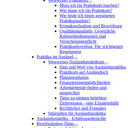
Wegweiser Praktikum
Muss ich ein Praktikum machen?
Wie plane ich ein Praktikum?
Wie finde ich einen geeigneten
Praktikumsplatz?
Kontaktaufnahme und Bewerbung
Qualitätsstandards, Gesetzliche
Rahmenbedingungen und
Versicherungspflicht
Praktikumsvertrag: Die wichtigsten
Regelungen
Praktika im Ausland
Wegweiser Auslandspraktikum
Sinn und Wert von Auslandspraktika
Praktikum auf Ausländisch
Planungsphasen
Finanzierungsmöglichkeiten
Arbeitgebende finden und
ansprechen
Tipps zu einigen beliebten
Zielregionen - eine Einstiegshilfe
Rechtliches und Formales
Stipendien für Auslandspraktika
Auslandspraktika - Erfahrungsberichte
Berufseinstieg-Tipps