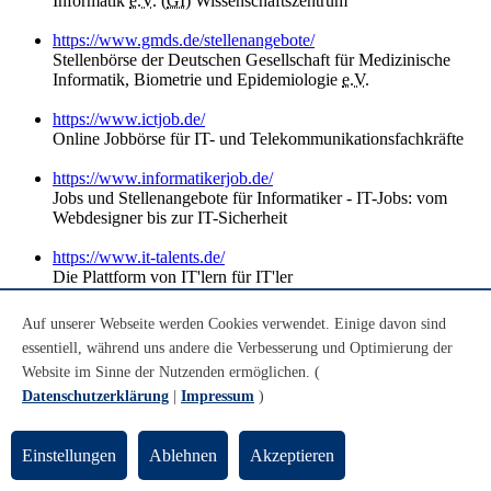
Informatik
e.V.
(
GI
) Wissenschaftszentrum
https://www.gmds.de/stellenangebote/
Stellenbörse der Deutschen Gesellschaft für Medizinische
Informatik, Biometrie und Epidemiologie
e.V.
https://www.ictjob.de/
Online Jobbörse für IT- und Telekommunikationsfachkräfte
https://www.informatikerjob.de/
Jobs und Stellenangebote für Informatiker - IT-Jobs: vom
Webdesigner bis zur IT-Sicherheit
https://www.it-talents.de/
Die Plattform von IT'lern für IT'ler
https://it-entwickler-jobs.de/
Auf unserer Webseite werden Cookies verwendet. Einige davon sind
Stellenangebote im Bereich IT Entwicklung und
essentiell, während uns andere die Verbesserung und Optimierung der
Programmierung
Website im Sinne der Nutzenden ermöglichen. (
https://it-jobs.de/
Datenschutzerklärung
|
Impressum
)
Jobbörse
https://www.it-jobs.net/
Einstellungen
Ablehnen
Akzeptieren
Stellenbörse für IT-Jobs