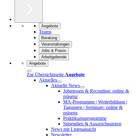
Angebote
Teams
Beratung
Veranstaltungen
Jobs & Praxis
Arbeitgebende
Angebote
Zur Übersichtsseite
Angebote
Aktuelles
Aktuelle News
Jobmessen & Recruiting: online &
präsenz
MA-Programme | Weiterbildung |
Tagungen | Seminare: online &
präsenz
Praktikumsprogramme
Stipendien & Auszeichnungen
News mit Listenansicht
Newsletter