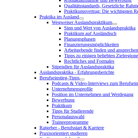
Kontaktaufnahme und Bewerbung
Qualitätsstandards, Gesetzliche Rah
Praktikumsvertrag: Die wichtigsten 
Praktika im Ausland
Wegweiser Auslandspraktikum
Sinn und Wert von Auslandspraktika
Praktikum auf Ausländisch
Planungsphasen
Finanzierungsmöglichkeiten
Arbeitgebende finden und ansprechen
Tipps zu einigen beliebten Zielregione
Rechtliches und Formales
Stipendien für Auslandspraktika
Auslandspraktika - Erfahrungsberichte
Berufseinstieg-Tipps
Podcasts & Video-Interviews zum Berufsein
Unternehmensprofile
Position im Unternehmen und Werdegang
Bewerbung
Praktikum
Tipps für Studierende
Personalauswahl
Traineeprogramme
Ratgeber - Berufsstart & Karriere
Praxisorientiert studieren