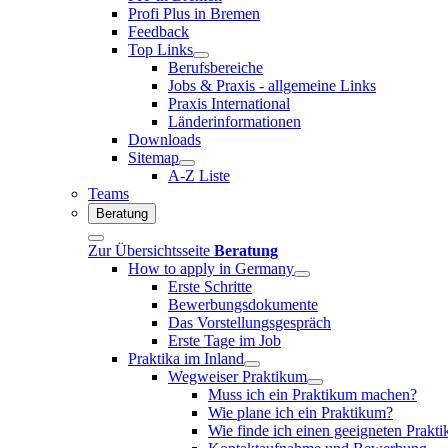
Profi Plus in Bremen
Feedback
Top Links
Berufsbereiche
Jobs & Praxis - allgemeine Links
Praxis International
Länderinformationen
Downloads
Sitemap
A-Z Liste
Teams
Beratung
Zur Übersichtsseite
Beratung
How to apply in Germany
Erste Schritte
Bewerbungsdokumente
Das Vorstellungsgespräch
Erste Tage im Job
Praktika im Inland
Wegweiser Praktikum
Muss ich ein Praktikum machen?
Wie plane ich ein Praktikum?
Wie finde ich einen geeigneten Prakt