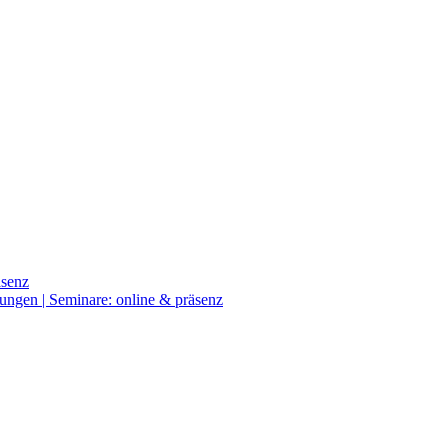
äsenz
ngen | Seminare: online & präsenz