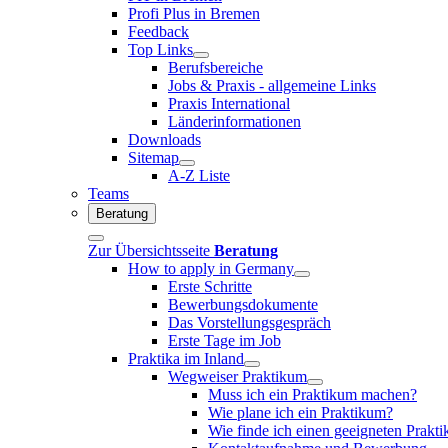
Profi Plus in Bremen
Feedback
Top Links
Berufsbereiche
Jobs & Praxis - allgemeine Links
Praxis International
Länderinformationen
Downloads
Sitemap
A-Z Liste
Teams
Beratung
Zur Übersichtsseite
Beratung
How to apply in Germany
Erste Schritte
Bewerbungsdokumente
Das Vorstellungsgespräch
Erste Tage im Job
Praktika im Inland
Wegweiser Praktikum
Muss ich ein Praktikum machen?
Wie plane ich ein Praktikum?
Wie finde ich einen geeigneten Prakt