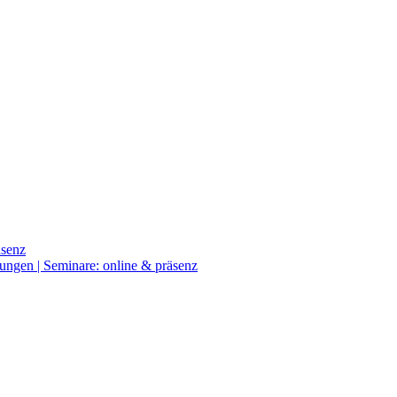
äsenz
ngen | Seminare: online & präsenz