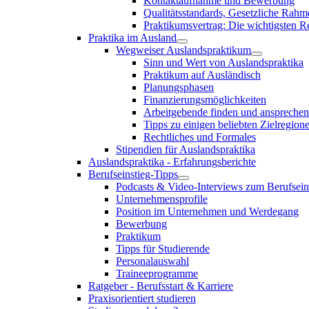
Kontaktaufnahme und Bewerbung
Qualitätsstandards, Gesetzliche Rah
Praktikumsvertrag: Die wichtigsten 
Praktika im Ausland
Wegweiser Auslandspraktikum
Sinn und Wert von Auslandspraktika
Praktikum auf Ausländisch
Planungsphasen
Finanzierungsmöglichkeiten
Arbeitgebende finden und ansprechen
Tipps zu einigen beliebten Zielregione
Rechtliches und Formales
Stipendien für Auslandspraktika
Auslandspraktika - Erfahrungsberichte
Berufseinstieg-Tipps
Podcasts & Video-Interviews zum Berufsein
Unternehmensprofile
Position im Unternehmen und Werdegang
Bewerbung
Praktikum
Tipps für Studierende
Personalauswahl
Traineeprogramme
Ratgeber - Berufsstart & Karriere
Praxisorientiert studieren