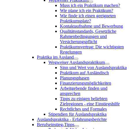
Wegweiser Praktikum
Muss ich ein Praktikum machen?
Wie plane ich ein Praktikum?
Wie finde ich einen geeigneten
Praktikumsplatz?
Kontaktaufnahme und Bewerbung
Qualitätsstandards, Gesetzliche
Rahmenbedingungen und
Versicherungspflicht
Praktikumsvertrag: Die wichtigsten
Regelungen
Praktika im Ausland
Wegweiser Auslandspraktikum
Sinn und Wert von Auslandspraktika
Praktikum auf Ausländisch
Planungsphasen
Finanzierungsmöglichkeiten
Arbeitgebende finden und
ansprechen
Tipps zu einigen beliebten
Zielregionen - eine Einstiegshilfe
Rechtliches und Formales
Stipendien für Auslandspraktika
Auslandspraktika - Erfahrungsberichte
Berufseinstieg-Tipps