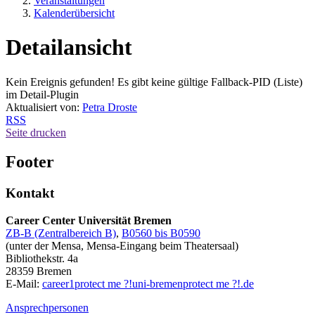
Veranstaltungen
Kalenderübersicht
Detailansicht
Kein Ereignis gefunden! Es gibt keine gültige Fallback-PID (Liste)
im Detail-Plugin
Aktualisiert von:
Petra Droste
RSS
Seite drucken
Footer
Kontakt
Career Center Universität Bremen
ZB-B (Zentralbereich B)
,
B0560 bis B0590
(unter der Mensa, Mensa-Eingang beim Theatersaal)
Bibliothekstr. 4a
28359 Bremen
E-Mail:
career1
protect me ?!
uni-bremen
protect me ?!
.de
Ansprechpersonen