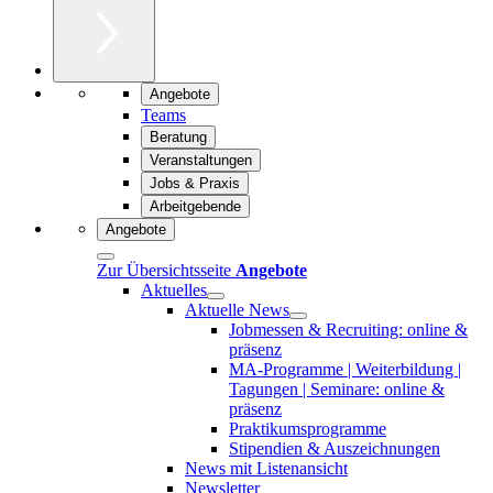
Angebote
Teams
Beratung
Veranstaltungen
Jobs & Praxis
Arbeitgebende
Angebote
Zur Übersichtsseite
Angebote
Aktuelles
Aktuelle News
Jobmessen & Recruiting: online &
präsenz
MA-Programme | Weiterbildung |
Tagungen | Seminare: online &
präsenz
Praktikumsprogramme
Stipendien & Auszeichnungen
News mit Listenansicht
Newsletter