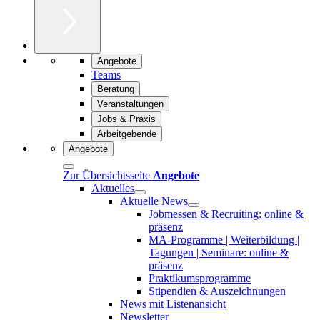
Angebote
Teams
Beratung
Veranstaltungen
Jobs & Praxis
Arbeitgebende
Angebote
Zur Übersichtsseite
Angebote
Aktuelles
Aktuelle News
Jobmessen & Recruiting: online &
präsenz
MA-Programme | Weiterbildung |
Tagungen | Seminare: online &
präsenz
Praktikumsprogramme
Stipendien & Auszeichnungen
News mit Listenansicht
Newsletter