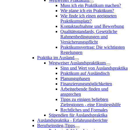
Wegweiser Praktikum
Muss ich ein Praktikum machen?
Wie plane ich ein Praktikum?
Wie finde ich einen geeigneten
Praktikumsplatz?
Kontaktaufnahme und Bewerbung
Qualitätsstandards, Gesetzliche
Rahmenbedingungen und
Versicherungspflicht
Praktikumsvertrag: Die wichtigsten
Regelungen
Praktika im Ausland
Wegweiser Auslandspraktikum
Sinn und Wert von Auslandspraktika
Praktikum auf Ausländisch
Planungsphasen
Finanzierungsmöglichkeiten
Arbeitgebende finden und
ansprechen
Tipps zu einigen beliebten
Zielregionen - eine Einstiegshilfe
Rechtliches und Formales
Stipendien für Auslandspraktika
Auslandspraktika - Erfahrungsberichte
Berufseinstieg-Tipps