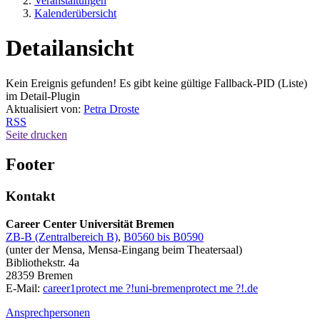
Veranstaltungen
Kalenderübersicht
Detailansicht
Kein Ereignis gefunden! Es gibt keine gültige Fallback-PID (Liste)
im Detail-Plugin
Aktualisiert von:
Petra Droste
RSS
Seite drucken
Footer
Kontakt
Career Center Universität Bremen
ZB-B (Zentralbereich B)
,
B0560 bis B0590
(unter der Mensa, Mensa-Eingang beim Theatersaal)
Bibliothekstr. 4a
28359 Bremen
E-Mail:
career1
protect me ?!
uni-bremen
protect me ?!
.de
Ansprechpersonen