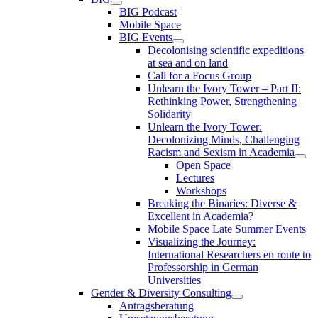
BIG Podcast
Mobile Space
BIG Events
Decolonising scientific expeditions
at sea and on land
Call for a Focus Group
Unlearn the Ivory Tower – Part II:
Rethinking Power, Strengthening
Solidarity
Unlearn the Ivory Tower:
Decolonizing Minds, Challenging
Racism and Sexism in Academia
Open Space
Lectures
Workshops
Breaking the Binaries: Diverse &
Excellent in Academia?
Mobile Space Late Summer Events
Visualizing the Journey:
International Researchers en route to
Professorship in German
Universities
Gender & Diversity Consulting
Antragsberatung