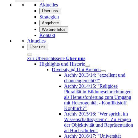
Aktuelles
Über uns
Strategien
Angebote
Weitere Infos
Kontakt
Aktuelles
Über uns
Zur Übersichtsseite
Über uns
Highlights und Historie
Diversity @ Uni Bremen
Archiv 2013/14: "exzellent und
chancengerecht?!"
Archiv 2014/15: "Religiöse
Pluralität in Bildungseinrichtungen
als Herausforderung zum Umgang
mit Heterogenität - Konfliktstoff
Kopftuch?"
Archiv 2015/16: "Wer spricht im
Wissenschaftssystem? - Zu Fragen
der Objektivität und Repräsentation
an Hochschulen"
Archiv 2016/17: "Universität