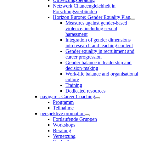
Umsetzungsberatung
Netzwerk Chancengleichheit in
Forschungsverbünden
Horizon Europe: Gender Equality Plan
Measures against gender-based
violence, including sexual
harassment
Integration of gender dimensions
into research and teaching content
Gender equality in recruitment and
career progression
Gender balance in leadership and
decision-making
Work-life balance and organisational
culture
Training
Dedicated resources
navigare - Career Coaching
Programm
Teilnahme
perspektive promotion
Fortlaufende Gruppen
Workshops
Beratung
Vernetzung