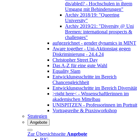
dis/abled? - Hochschulen in ihrem
Umgang mit Behinderungen"
Archiv 2018/19: "Queering
University"
Archiv 2019/21: "Diversity @ Uni
Bremen: international prospects &
challenges"
aufgezeichnet - gender dynamics in MINT
Aware together - Uni-Aktionstag gegen
Diskriminierung - 24.4.24
Christopher Street Day
Das A-Z für eine gute Wahl
Equality Slam
Entwicklungsschritte im Bereich
Chancengleichheit
Entwicklungsschritte im Bereich Diversität
>right here< - Wissenschaftlerinnen im
akademischen Mittelbau
UNISPITZEN - Professorinnen im Portrait
Vortragsreihe & Praxisworkshop
Strategien
Angebote
Zur Übersichtsseite
Angebote
BIG