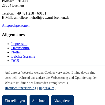
Postfach 330 440
28334 Bremen
Telefon: +49 421 218 - 60181
E-Mail: anneliese.niehoff@vw.uni-bremen.de
Ansprechpersonen
Allgemeines
Impressum
Datenschutz
Notfall
Leichte Sprache
DGS
Social Media
Auf unserer Webseite werden Cookies verwendet. Einige davon sind
essentiell, während uns andere die Verbesserung und Optimierung der
Youtube
Instagram
Website im Sinne der Nutzenden ermöglichen. (
LinkedIn
Datenschutzerklärung
|
Impressum
)
Mastodon
© Universität Bremen 2026
Einstellungen
Ablehnen
Akzeptieren
Zum Seitenende springen
Zum Seitenanfang springen