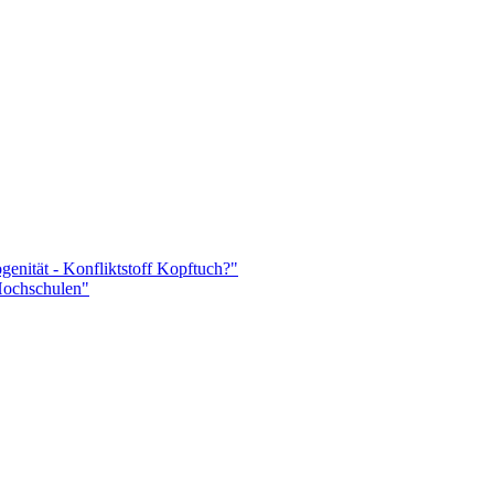
enität - Konfliktstoff Kopftuch?"
 Hochschulen"