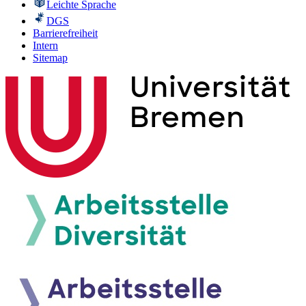
Leichte Sprache
DGS
Barrierefreiheit
Intern
Sitemap