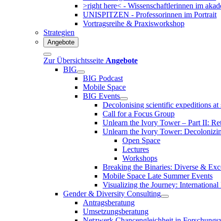
>right here< - Wissenschaftlerinnen im aka
UNISPITZEN - Professorinnen im Portrait
Vortragsreihe & Praxisworkshop
Strategien
Angebote
Zur Übersichtsseite
Angebote
BIG
BIG Podcast
Mobile Space
BIG Events
Decolonising scientific expeditions at
Call for a Focus Group
Unlearn the Ivory Tower – Part II: Re
Unlearn the Ivory Tower: Decoloniz
Open Space
Lectures
Workshops
Breaking the Binaries: Diverse & Exc
Mobile Space Late Summer Events
Visualizing the Journey: International
Gender & Diversity Consulting
Antragsberatung
Umsetzungsberatung
Netzwerk Chancengleichheit in Forschungs