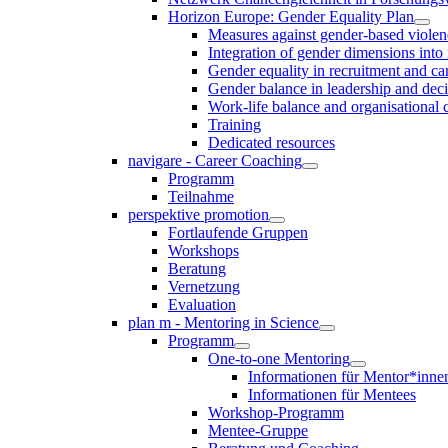
Horizon Europe: Gender Equality Plan
Measures against gender-based violen
Integration of gender dimensions into
Gender equality in recruitment and ca
Gender balance in leadership and dec
Work-life balance and organisational 
Training
Dedicated resources
navigare - Career Coaching
Programm
Teilnahme
perspektive promotion
Fortlaufende Gruppen
Workshops
Beratung
Vernetzung
Evaluation
plan m - Mentoring in Science
Programm
One-to-one Mentoring
Informationen für Mentor*inne
Informationen für Mentees
Workshop-Programm
Mentee-Gruppe