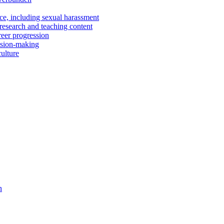
ce, including sexual harassment
 research and teaching content
reer progression
ision-making
culture
n