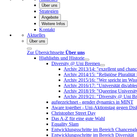
Über uns
Strategien
Angebote
Weitere Infos
Kontakt
Aktuelles
Über uns
Zur Übersichtsseite
Über uns
Highlights und Historie
Diversity @ Uni Bremen
Archiv 2013/14: "exzellent und chanc
Archiv 2014/15: "Religiöse Pluralitä
Archiv 2015/16: "Wer spricht im Wiss
Archiv 2016/17: "Universität dis/ab
Archiv 2018/19: "Queering Universit
Archiv 2019/21: "Diversity @ Uni Bre
aufgezeichnet - gender dynamics in MINT
Aware together - Uni-Aktionstag gegen Disk
Christopher Street Day
Das A-Z für eine gute Wahl
Equality Slam
Entwicklungsschritte im Bereich Chancengle
Entwicklungsschritte im Bereich Diversität