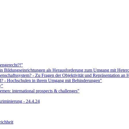
engerecht?!"
t in Bildungseinrichtungen als Herausforderung zum Umgang mit Heterog
enschaftssystem? - Zu Fragen der Objektivität und Repräsentation an
led? - Hochschulen in ihrem Umgang mit Behinderungen"
y"
men: international prospects & challenges"
riminierung - 24.4.24
ichheit