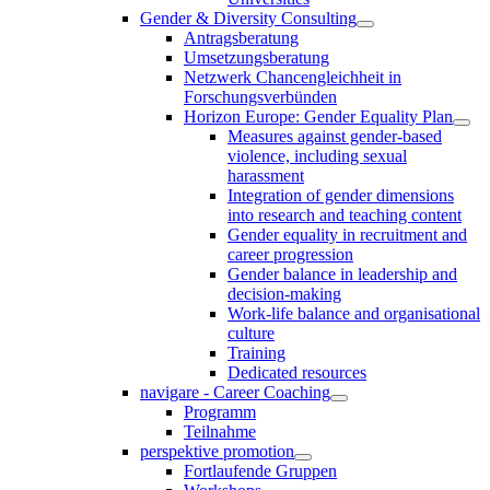
Gender & Diversity Consulting
Antragsberatung
Umsetzungsberatung
Netzwerk Chancengleichheit in
Forschungsverbünden
Horizon Europe: Gender Equality Plan
Measures against gender-based
violence, including sexual
harassment
Integration of gender dimensions
into research and teaching content
Gender equality in recruitment and
career progression
Gender balance in leadership and
decision-making
Work-life balance and organisational
culture
Training
Dedicated resources
navigare - Career Coaching
Programm
Teilnahme
perspektive promotion
Fortlaufende Gruppen