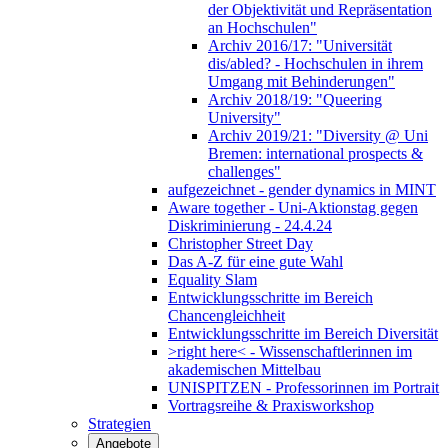
der Objektivität und Repräsentation
an Hochschulen"
Archiv 2016/17: "Universität
dis/abled? - Hochschulen in ihrem
Umgang mit Behinderungen"
Archiv 2018/19: "Queering
University"
Archiv 2019/21: "Diversity @ Uni
Bremen: international prospects &
challenges"
aufgezeichnet - gender dynamics in MINT
Aware together - Uni-Aktionstag gegen
Diskriminierung - 24.4.24
Christopher Street Day
Das A-Z für eine gute Wahl
Equality Slam
Entwicklungsschritte im Bereich
Chancengleichheit
Entwicklungsschritte im Bereich Diversität
>right here< - Wissenschaftlerinnen im
akademischen Mittelbau
UNISPITZEN - Professorinnen im Portrait
Vortragsreihe & Praxisworkshop
Strategien
Angebote