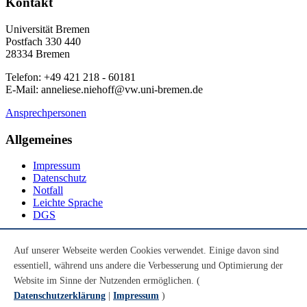
Kontakt
Universität Bremen
Postfach 330 440
28334 Bremen
Telefon: +49 421 218 - 60181
E-Mail: anneliese.niehoff@vw.uni-bremen.de
Ansprechpersonen
Allgemeines
Impressum
Datenschutz
Notfall
Leichte Sprache
DGS
Social Media
Auf unserer Webseite werden Cookies verwendet. Einige davon sind
essentiell, während uns andere die Verbesserung und Optimierung der
Youtube
Instagram
Website im Sinne der Nutzenden ermöglichen. (
LinkedIn
Datenschutzerklärung
|
Impressum
)
Mastodon