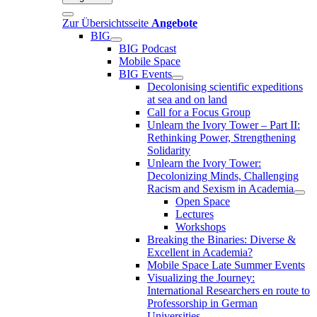
Zur Übersichtsseite
Angebote
BIG
BIG Podcast
Mobile Space
BIG Events
Decolonising scientific expeditions
at sea and on land
Call for a Focus Group
Unlearn the Ivory Tower – Part II:
Rethinking Power, Strengthening
Solidarity
Unlearn the Ivory Tower:
Decolonizing Minds, Challenging
Racism and Sexism in Academia
Open Space
Lectures
Workshops
Breaking the Binaries: Diverse &
Excellent in Academia?
Mobile Space Late Summer Events
Visualizing the Journey:
International Researchers en route to
Professorship in German
Universities