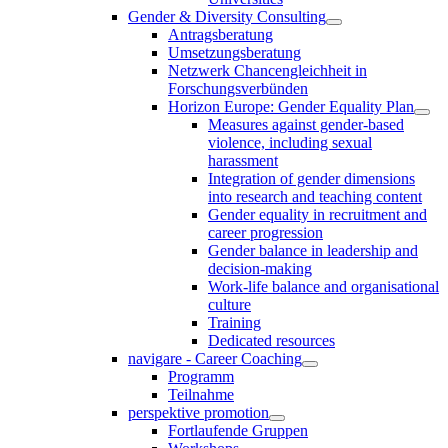
Gender & Diversity Consulting
Antragsberatung
Umsetzungsberatung
Netzwerk Chancengleichheit in
Forschungsverbünden
Horizon Europe: Gender Equality Plan
Measures against gender-based
violence, including sexual
harassment
Integration of gender dimensions
into research and teaching content
Gender equality in recruitment and
career progression
Gender balance in leadership and
decision-making
Work-life balance and organisational
culture
Training
Dedicated resources
navigare - Career Coaching
Programm
Teilnahme
perspektive promotion
Fortlaufende Gruppen