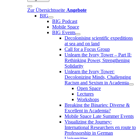
Zur Übersichtsseite
Angebote
BIG
BIG Podcast
Mobile Space
BIG Events
Decolonising scientific expeditions
at sea and on land
Call for a Focus Group
Unlearn the Ivory Tower – Part II:
Rethinking Power, Strengthening
Solidarity
Unlearn the Ivory Tower:
Decolonizing Minds, Challenging
Racism and Sexism in Academia
Open Space
Lectures
Workshops
Breaking the Binaries: Diverse &
Excellent in Academia?
Mobile Space Late Summer Events
Visualizing the Journey:
International Researchers en route to
Professorship in German
Universities