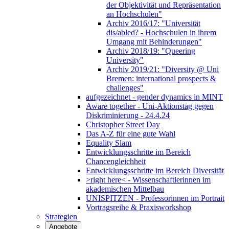
der Objektivität und Repräsentation
an Hochschulen"
Archiv 2016/17: "Universität
dis/abled? - Hochschulen in ihrem
Umgang mit Behinderungen"
Archiv 2018/19: "Queering
University"
Archiv 2019/21: "Diversity @ Uni
Bremen: international prospects &
challenges"
aufgezeichnet - gender dynamics in MINT
Aware together - Uni-Aktionstag gegen
Diskriminierung - 24.4.24
Christopher Street Day
Das A-Z für eine gute Wahl
Equality Slam
Entwicklungsschritte im Bereich
Chancengleichheit
Entwicklungsschritte im Bereich Diversität
>right here< - Wissenschaftlerinnen im
akademischen Mittelbau
UNISPITZEN - Professorinnen im Portrait
Vortragsreihe & Praxisworkshop
Strategien
Angebote