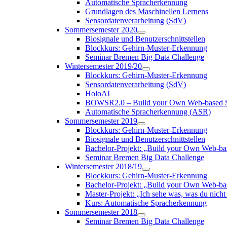
Automatische Spracherkennung
Grundlagen des Maschinellen Lernens
Sensordatenverarbeitung (SdV)
Sommersemester 2020
Biosignale und Benutzerschnittstellen
Blockkurs: Gehirn-Muster-Erkennung
Seminar Bremen Big Data Challenge
Wintersemester 2019/20
Blockkurs: Gehirn-Muster-Erkennung
Sensordatenverarbeitung (SdV)
HoloAI
BOWSR2.0 – Build your Own Web-based S
Automatische Spracherkennung (ASR)
Sommersemester 2019
Blockkurs: Gehirn-Muster-Erkennung
Biosignale und Benutzerschnittstellen
Bachelor-Projekt: „Build your Own Web-b
Seminar Bremen Big Data Challenge
Wintersemester 2018/19
Blockkurs: Gehirn-Muster-Erkennung
Bachelor-Projekt: „Build your Own Web-
Master-Projekt: „Ich sehe was, was du nicht 
Kurs: Automatische Spracherkennung
Sommersemester 2018
Seminar Bremen Big Data Challenge