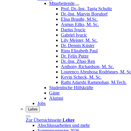
Mitarbeitende
Prof. Dr.-Ing. Tanja Schultz
Dr.-Ing. Marvin Borsdorf
Elisa Brauße, M.Sc.
Asmus Eilks, M. Sc.
Darius Ivucic
Gabriel Ivucic
Lily Meister, M. Sc.
Dr. Dennis Küster
Rinu Elizabeth Paul
Dr. Felix Putze
Dr.-Ing. Zhao Ren
Anthony Richardson, M. Sc.
Lourenço Abruhosa Rodrigues, M. Sc
Kevin Scheck, M. Sc.
Rathi Adarshi Rammohan, M.Tech.
Studentische Hilfskräfte
Gäste
Alumni
Jobs
Lehre
Zur Übersichtsseite
Lehre
Abschlussarbeiten und mehr
Sommersemester 2026