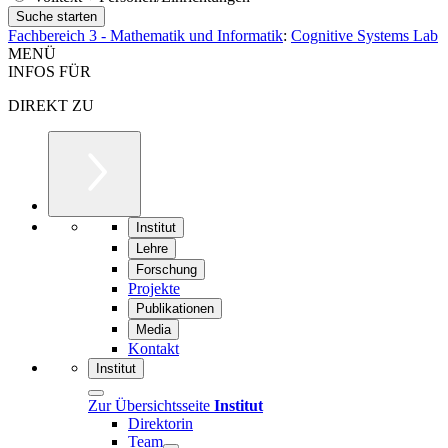
Fachbereich 3 - Mathematik und Informatik
:
Cognitive Systems Lab
MENÜ
INFOS FÜR
DIREKT ZU
Institut
Lehre
Forschung
Projekte
Publikationen
Media
Kontakt
Institut
Zur Übersichtsseite
Institut
Direktorin
Team