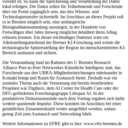
verortet ist. So kann die Speicherung und Verarbeitung der Daten
lokal erfolgen. Die Daten sollen für Teilnehmende und Forschende
über ein Portal zugänglich sein, das den Wissens- und
Technologietransfer sicherstellt. Im Anschluss an dieses Projekt soll
es in Bremen möglich sein, eine umfangreiche
Biosignaldatensammlung anzulegen, in der Hunderte von
Freiwilligen über Jahre hinweg möglichst detailliert ihren Alltag
erfassen können. Ein derart reichhaltiges Datenset wäre ein
Alleinstellungsmerkmal der Bremer KI-Forschung und würde die
technologische Spitzenstellung der Region im menschzentrierten KI-
Bereich ausbauen und sichern.
Die Veranstaltung fand im Rahmen des U Bremen Research
Alliance Peer-to-Peer Netzwerkes Künstliche Intelligenz statt, das
Forschende aus den UBRA-Mitgliedseinrichtungen miteinander in
Kontakt bringt und Raum für Austausch bietet. Deshalb war ein
zentrales Thema auch die Vernetzung mit bereits bestehenden
Projekten wie Digihero, dem AI Center for Health Care oder der
DFG-geförderten Forschungsgruppe Lifespan AI. In der
produktiven Diskussionsrunde nach dem Vortrag ergaben sich dafür
weitere spannende Impulse. Diese konnten im Anschluss bei einer
gemütlichen Zusammenkunft weiter ausgeführt werden, sodass
genug Zeit zum Austausch und Networking blieb.
Weitere Informationen zu EFRE gibt es hier: www.efre-bremen.de