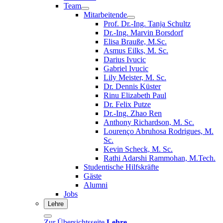
Team
Mitarbeitende
Prof. Dr.-Ing. Tanja Schultz
Dr.-Ing. Marvin Borsdorf
Elisa Brauße, M.Sc.
Asmus Eilks, M. Sc.
Darius Ivucic
Gabriel Ivucic
Lily Meister, M. Sc.
Dr. Dennis Küster
Rinu Elizabeth Paul
Dr. Felix Putze
Dr.-Ing. Zhao Ren
Anthony Richardson, M. Sc.
Lourenço Abruhosa Rodrigues, M.
Sc.
Kevin Scheck, M. Sc.
Rathi Adarshi Rammohan, M.Tech.
Studentische Hilfskräfte
Gäste
Alumni
Jobs
Lehre
Zur Übersichtsseite
Lehre