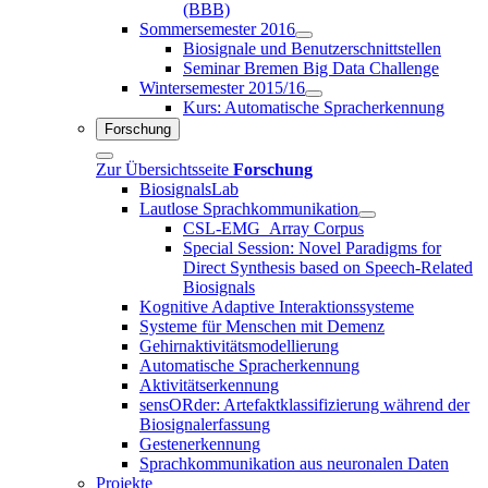
(BBB)
Sommersemester 2016
Biosignale und Benutzerschnittstellen
Seminar Bremen Big Data Challenge
Wintersemester 2015/16
Kurs: Automatische Spracherkennung
Forschung
Zur Übersichtsseite
Forschung
BiosignalsLab
Lautlose Sprachkommunikation
CSL-EMG_Array Corpus
Special Session: Novel Paradigms for
Direct Synthesis based on Speech-Related
Biosignals
Kognitive Adaptive Interaktionssysteme
Systeme für Menschen mit Demenz
Gehirnaktivitätsmodellierung
Automatische Spracherkennung
Aktivitätserkennung
sensORder: Artefaktklassifizierung während der
Biosignalerfassung
Gestenerkennung
Sprachkommunikation aus neuronalen Daten
Projekte