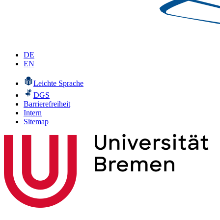
DE
EN
Leichte Sprache
DGS
Barrierefreiheit
Intern
Sitemap