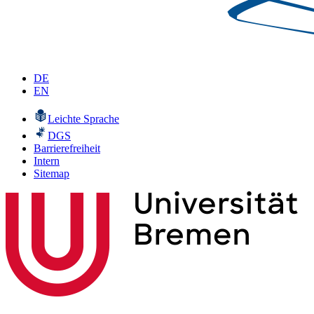
DE
EN
Leichte Sprache
DGS
Barrierefreiheit
Intern
Sitemap