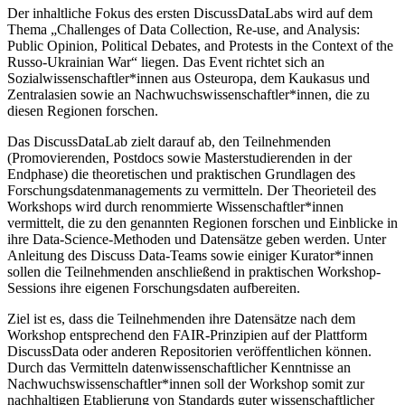
Der inhaltliche Fokus des ersten DiscussDataLabs wird auf dem
Thema „Challenges of Data Collection, Re-use, and Analysis:
Public Opinion, Political Debates, and Protests in the Context of the
Russo-Ukrainian War“ liegen. Das Event richtet sich an
Sozialwissenschaftler*innen aus Osteuropa, dem Kaukasus und
Zentralasien sowie an Nachwuchswissenschaftler*innen, die zu
diesen Regionen forschen.
Das DiscussDataLab zielt darauf ab, den Teilnehmenden
(Promovierenden, Postdocs sowie Masterstudierenden in der
Endphase) die theoretischen und praktischen Grundlagen des
Forschungsdatenmanagements zu vermitteln. Der Theorieteil des
Workshops wird durch renommierte Wissenschaftler*innen
vermittelt, die zu den genannten Regionen forschen und Einblicke in
ihre Data-Science-Methoden und Datensätze geben werden. Unter
Anleitung des Discuss Data-Teams sowie einiger Kurator*innen
sollen die Teilnehmenden anschließend in praktischen Workshop-
Sessions ihre eigenen Forschungsdaten aufbereiten.
Ziel ist es, dass die Teilnehmenden ihre Datensätze nach dem
Workshop entsprechend den FAIR-Prinzipien auf der Plattform
DiscussData oder anderen Repositorien veröffentlichen können.
Durch das Vermitteln datenwissenschaftlicher Kenntnisse an
Nachwuchswissenschaftler*innen soll der Workshop somit zur
nachhaltigen Etablierung von Standards guter wissenschaftlicher