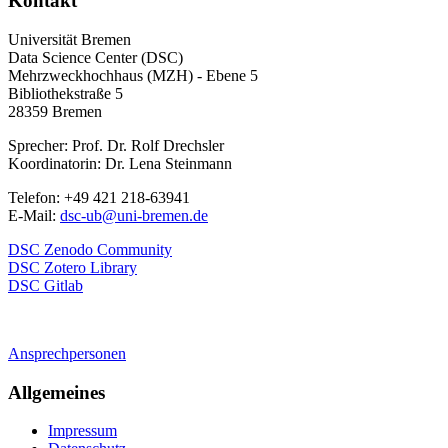
Kontakt
Universität Bremen
Data Science Center (DSC)
Mehrzweckhochhaus (MZH) - Ebene 5
Bibliothekstraße 5
28359 Bremen
Sprecher: Prof. Dr. Rolf Drechsler
Koordinatorin: Dr. Lena Steinmann
Telefon: +49 421 218-63941
E-Mail:
dsc-ub@uni-bremen.de
DSC Zenodo Community
DSC Zotero Library
DSC Gitlab
Ansprechpersonen
Allgemeines
Impressum