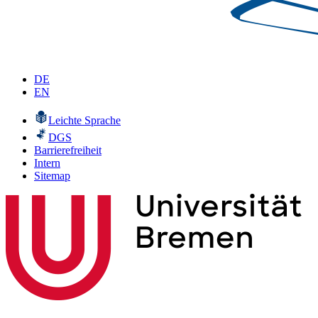
DE
EN
Leichte Sprache
DGS
Barrierefreiheit
Intern
Sitemap