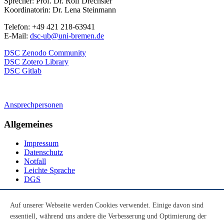
Sprecher: Prof. Dr. Rolf Drechsler
Koordinatorin: Dr. Lena Steinmann
Telefon: +49 421 218-63941
E-Mail:
dsc-ub@uni-bremen.de
DSC Zenodo Community
DSC Zotero Library
DSC Gitlab
Ansprechpersonen
Allgemeines
Impressum
Datenschutz
Notfall
Leichte Sprache
DGS
Social Media
Auf unserer Webseite werden Cookies verwendet. Einige davon sind
essentiell, während uns andere die Verbesserung und Optimierung der
Youtube