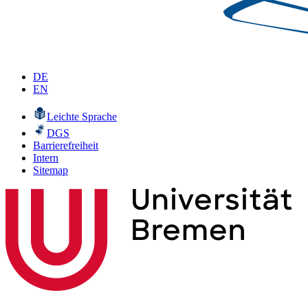
DE
EN
Leichte Sprache
DGS
Barrierefreiheit
Intern
Sitemap