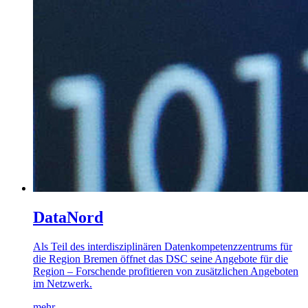
DataNord
Als Teil des interdisziplinären Datenkompetenzzentrums für
die Region Bremen öffnet das DSC seine Angebote für die
Region – Forschende profitieren von zusätzlichen Angeboten
im Netzwerk.
mehr