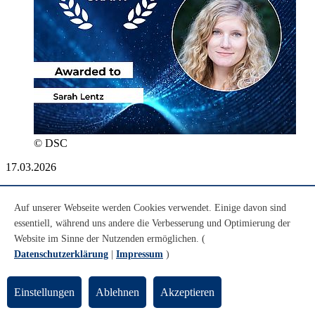
© DSC
17.03.2026
DSC fördert die Weiterentwicklung eines
Auf unserer Webseite werden Cookies verwendet. Einige davon sind
digitalen Workflows zur Erfassung früh-
essentiell, während uns andere die Verbesserung und Optimierung der
neuzeitlicher Mobilitätsdaten
Website im Sinne der Nutzenden ermöglichen. (
Datenschutzerklärung
|
Impressum
)
Im Rahmen des Projekts soll mithilfe eines KI-gestützten Workflows
eine der umfangreichsten Überlieferungen zu Reise- und
Bewegungsformen im frühneuzeitlichen Mitteleuropa systematisch
Einstellungen
Ablehnen
Akzeptieren
erfasst werden. Dazu werden historische Fremdenlisten in einen