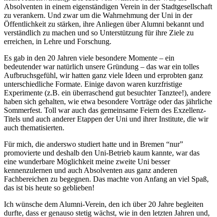
Absolventen in einem eigenständigen Verein in der Stadtgesellschaft
zu verankern. Und zwar um die Wahrnehmung der Uni in der
Öffentlichkeit zu stärken, ihre Anliegen über Alumni bekannt und
verständlich zu machen und so Unterstützung für ihre Ziele zu
erreichen, in Lehre und Forschung.
Es gab in den 20 Jahren viele besondere Momente – ein
bedeutender war natürlich unsere Gründung – das war ein tolles
Aufbruchsgefühl, wir hatten ganz viele Ideen und erprobten ganz
unterschiedliche Formate. Einige davon waren kurzfristige
Experimente (z.B. ein überraschend gut besuchter Tanztee!), andere
haben sich gehalten, wie etwa besondere Vorträge oder das jährliche
Sommerfest. Toll war auch das gemeinsame Feiern des Exzellenz-
Titels und auch anderer Etappen der Uni und ihrer Institute, die wir
auch thematisierten.
Für mich, die anderswo studiert hatte und in Bremen “nur”
promovierte und deshalb den Uni-Betrieb kaum kannte, war das
eine wunderbare Möglichkeit meine zweite Uni besser
kennenzulernen und auch Absolventen aus ganz anderen
Fachbereichen zu begegnen. Das machte von Anfang an viel Spaß,
das ist bis heute so geblieben!
Ich wünsche dem Alumni-Verein, den ich über 20 Jahre begleiten
durfte, dass er genauso stetig wächst, wie in den letzten Jahren und,