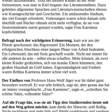
wieder aufzunehmen. Trotz der kleinen Kinder an der Seite
fortzusetzen, was man in Kiel begann: das Literaturstudium. Dazu
gehörten allgemeine Sprachen und Literaturwissenschaften ebenso
wie Kunstgeschichte und Geschichte. Ein umfassendes Studium,
das viel Energie erforderte. Vorlesungen waren schon damals sehr
überfüllt und Bücher oftmals nicht mehr verfügbar, da sie von
Seniorstudenten zuerst genutzt wurden, sagte Frau Kaemena
kopfschüttelnd.
Befragt nach der wichtigsten Erinnerung
, kam wie aus der
Pistole geschossen: das Rigorosum! Ein Moment, der den
erfolgreichen Abschluss einer langen Phase von Arbeit bedeutete.
Ein Lebensziel, das mit Stolz geschafft wurde. Nicht nur immer für
alle anderen da sein – selbst etwas schaffen. Mehr können, als zwei
kleine Kinder großziehen, sich um kranke Eltern kümmern, den
großen Haushalt im Griff haben. Eigenständigkeit und Freiheit
waren Bettina Kaemena immer schon viel wert.
Der Einfluss von
Professor Hans-Wolf Jäger war ihr dabei ganz
besonders wertvoll. Er war sehr kritisch, sagt sie, aber genau das hat
sie immer vorangebracht. „Frau Kaemena“, sagte er, „schreiben Sie
schöne Sätze, vollendete Sätze!“
Auf die Frage hin, was sie als Tipp den Studierenden heute mit
auf den Weg geben möchte,
kam direkt der Hinweis: seid fleißig.
Nicht nachlässig und steht früh auf! Bleibt unabhängig und verdient