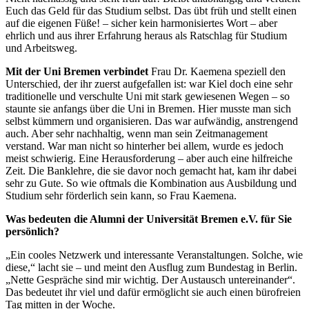
Euch das Geld für das Studium selbst. Das übt früh und stellt einen
auf die eigenen Füße! – sicher kein harmonisiertes Wort – aber
ehrlich und aus ihrer Erfahrung heraus als Ratschlag für Studium
und Arbeitsweg.
Mit der Uni Bremen verbindet
Frau Dr. Kaemena speziell den
Unterschied, der ihr zuerst aufgefallen ist: war Kiel doch eine sehr
traditionelle und verschulte Uni mit stark gewiesenen Wegen – so
staunte sie anfangs über die Uni in Bremen. Hier musste man sich
selbst kümmern und organisieren. Das war aufwändig, anstrengend
auch. Aber sehr nachhaltig, wenn man sein Zeitmanagement
verstand. War man nicht so hinterher bei allem, wurde es jedoch
meist schwierig. Eine Herausforderung – aber auch eine hilfreiche
Zeit. Die Banklehre, die sie davor noch gemacht hat, kam ihr dabei
sehr zu Gute. So wie oftmals die Kombination aus Ausbildung und
Studium sehr förderlich sein kann, so Frau Kaemena.
Was bedeuten die Alumni der Universität Bremen e.V. für Sie
persönlich?
„Ein cooles Netzwerk und interessante Veranstaltungen. Solche, wie
diese,“ lacht sie – und meint den Ausflug zum Bundestag in Berlin.
„Nette Gespräche sind mir wichtig. Der Austausch untereinander“.
Das bedeutet ihr viel und dafür ermöglicht sie auch einen bürofreien
Tag mitten in der Woche.