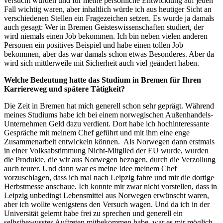
versucht wurden und für meine persönliche Entwicklung auf jeden
Fall wichtig waren, aber inhaltlich würde ich aus heutiger Sicht an
verschiedenen Stellen ein Fragezeichen setzen. Es wurde ja damals
auch gesagt: Wer in Bremen Geisteswissenschaften studiert, der
wird niemals einen Job bekommen. Ich bin neben vielen anderen
Personen ein positives Beispiel und habe einen tollen Job
bekommen, aber das war damals schon etwas Besonderes. Aber da
wird sich mittlerweile mit Sicherheit auch viel geändert haben.
Welche Bedeutung hatte das Studium in Bremen für Ihren
Karriereweg und spätere Tätigkeit?
Die Zeit in Bremen hat mich generell schon sehr geprägt. Während
meines Studiums habe ich bei einem norwegischen Außenhandels-
Unternehmen Geld dazu verdient. Dort habe ich hochinteressante
Gespräche mit meinem Chef geführt und mit ihm eine enge
Zusammenarbeit entwickeln können. Als Norwegen dann erstmals
in einer Volksabstimmung Nicht-Mitglied der EU wurde, wurden
die Produkte, die wir aus Norwegen bezogen, durch die Verzollung
auch teurer. Und dann war es meine Idee meinem Chef
vorzuschlagen, dass ich mal nach Leipzig fahre und mir die dortige
Herbstmesse anschaue. Ich konnte mir zwar nicht vorstellen, dass in
Leipzig unbedingt Lebensmittel aus Norwegen erwünscht waren,
aber ich wollte wenigstens den Versuch wagen. Und da ich in der
Universität gelernt habe frei zu sprechen und generell ein
selbstbewusstes Auftreten mitbekommen habe, war es mir möglich