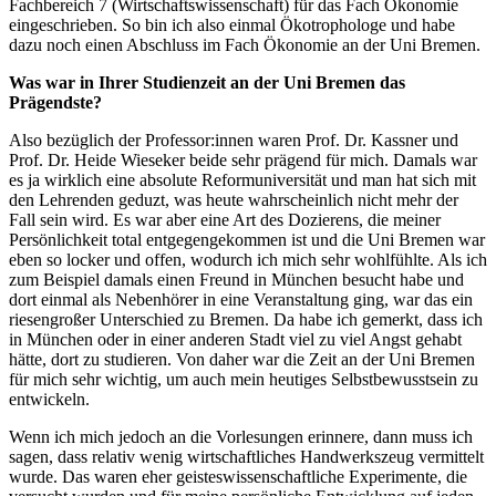
Fachbereich 7 (Wirtschaftswissenschaft) für das Fach Ökonomie
eingeschrieben. So bin ich also einmal Ökotrophologe und habe
dazu noch einen Abschluss im Fach Ökonomie an der Uni Bremen.
Was war in Ihrer Studienzeit an der Uni Bremen das
Prägendste?
Also bezüglich der Professor:innen waren Prof. Dr. Kassner und
Prof. Dr. Heide Wieseker beide sehr prägend für mich. Damals war
es ja wirklich eine absolute Reformuniversität und man hat sich mit
den Lehrenden geduzt, was heute wahrscheinlich nicht mehr der
Fall sein wird. Es war aber eine Art des Dozierens, die meiner
Persönlichkeit total entgegengekommen ist und die Uni Bremen war
eben so locker und offen, wodurch ich mich sehr wohlfühlte. Als ich
zum Beispiel damals einen Freund in München besucht habe und
dort einmal als Nebenhörer in eine Veranstaltung ging, war das ein
riesengroßer Unterschied zu Bremen. Da habe ich gemerkt, dass ich
in München oder in einer anderen Stadt viel zu viel Angst gehabt
hätte, dort zu studieren. Von daher war die Zeit an der Uni Bremen
für mich sehr wichtig, um auch mein heutiges Selbstbewusstsein zu
entwickeln.
Wenn ich mich jedoch an die Vorlesungen erinnere, dann muss ich
sagen, dass relativ wenig wirtschaftliches Handwerkszeug vermittelt
wurde. Das waren eher geisteswissenschaftliche Experimente, die