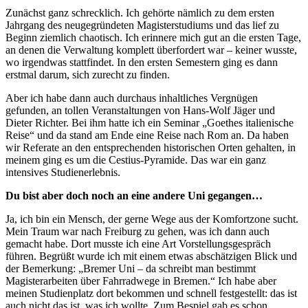
Zunächst ganz schrecklich. Ich gehörte nämlich zu dem ersten
Jahrgang des neugegründeten Magisterstudiums und das lief zu
Beginn ziemlich chaotisch. Ich erinnere mich gut an die ersten Tage,
an denen die Verwaltung komplett überfordert war – keiner wusste,
wo irgendwas stattfindet. In den ersten Semestern ging es dann
erstmal darum, sich zurecht zu finden.
Aber ich habe dann auch durchaus inhaltliches Vergnügen
gefunden, an tollen Veranstaltungen von Hans-Wolf Jäger und
Dieter Richter. Bei ihm hatte ich ein Seminar „Goethes italienische
Reise“ und da stand am Ende eine Reise nach Rom an. Da haben
wir Referate an den entsprechenden historischen Orten gehalten, in
meinem ging es um die Cestius-Pyramide. Das war ein ganz
intensives Studienerlebnis.
Du bist aber doch noch an eine andere Uni gegangen…
Ja, ich bin ein Mensch, der gerne Wege aus der Komfortzone sucht.
Mein Traum war nach Freiburg zu gehen, was ich dann auch
gemacht habe. Dort musste ich eine Art Vorstellungsgespräch
führen. Begrüßt wurde ich mit einem etwas abschätzigen Blick und
der Bemerkung: „Bremer Uni – da schreibt man bestimmt
Magisterarbeiten über Fahrradwege in Bremen.“ Ich habe aber
meinen Studienplatz dort bekommen und schnell festgestellt: das ist
auch nicht das ist, was ich wollte. Zum Bespiel gab es schon