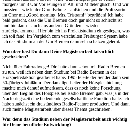
morgens um 8 Uhr Vorlesungen in Alt- und Mittelenglisch. Und wir
mussten – wie in der Grundschule – aufstehen und die Professorin
im Chor mit „Good morning, Mrs. Tristram!“ begrüßen! Ich habe
bald gedacht, dass die Uni Bremen doch gar nicht so schlecht ist
und bin dann – auch aus anderen Gründen – wieder
zurückgekommen. Hier bin ich ins Projektstudium eingestiegen, was
ich toll fand. Im Vergleich zum verschulten Freiburger System habe
ich das Studium an der Uni Bremen dann sehr schätzen gelernt.
Worüber hast Du dann Deine Magisterarbeit tatsächlich
geschrieben?
Nicht über Fahrradwege! Die hatte dann schon mit Radio Bremen
zu tun, weil ich neben dem Studium bei Radio Bremen in der
Hörspielredaktion gearbeitet habe. 1995 feierte der Sender dann sein
50-jähriges Jubiläum. Der damalige Leiter der Hörspielabteilung
machte mich darauf aufmerksam, dass es noch keine Forschung
über den Beginn des Hörspiels bei Radio Bremen gab, was ja in der
Nachkriegszeit eine bedeutende gesellschaftliche Funktion hatte. Ich
habe zunächst ein dreistündiges Radio-Feature produziert. Und dann
auch meine Magisterarbeit über dieses Thema geschrieben.
War denn das Studium neben der Magisterarbeit auch wichtig
für Deine berufliche Entwicklung?