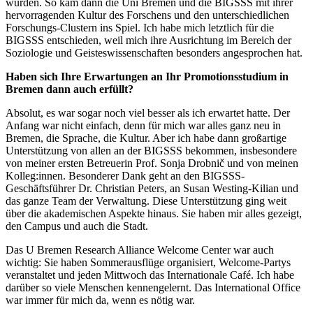
wurden. So kam dann die Uni Bremen und die BIGSSS mit ihrer
hervorragenden Kultur des Forschens und den unterschiedlichen
Forschungs-Clustern ins Spiel. Ich habe mich letztlich für die
BIGSSS entschieden, weil mich ihre Ausrichtung im Bereich der
Soziologie und Geisteswissenschaften besonders angesprochen hat.
Haben sich Ihre Erwartungen an Ihr Promotionsstudium in
Bremen dann auch erfüllt?
Absolut, es war sogar noch viel besser als ich erwartet hatte. Der
Anfang war nicht einfach, denn für mich war alles ganz neu in
Bremen, die Sprache, die Kultur. Aber ich habe dann großartige
Unterstützung von allen an der BIGSSS bekommen, insbesondere
von meiner ersten Betreuerin Prof. Sonja Drobnič und von meinen
Kolleg:innen. Besonderer Dank geht an den BIGSSS-
Geschäftsführer Dr. Christian Peters, an Susan Westing-Kilian und
das ganze Team der Verwaltung. Diese Unterstützung ging weit
über die akademischen Aspekte hinaus. Sie haben mir alles gezeigt,
den Campus und auch die Stadt.
Das U Bremen Research Alliance Welcome Center war auch
wichtig: Sie haben Sommerausflüge organisiert, Welcome-Partys
veranstaltet und jeden Mittwoch das Internationale Café. Ich habe
darüber so viele Menschen kennengelernt. Das International Office
war immer für mich da, wenn es nötig war.