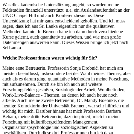
Was die akademische Unterstützung angeht, so wurden meine
Feldstudien finanziell unterstützt, u.a. ein Auslandsaufenthalt an der
UNC Chapel Hill und auch Konferenzbesuche. Diese
Unterstützung hat mir ganz entscheidend geholfen. Und ich muss
sagen, dass ich aus Sri Lanka eigentlich nur die qualitativen
Methoden kannte. In Bremen habe ich dann durch verschiedene
Kurse gelernt, auch quantitativ zu arbeiten, und wie man große
Datenmengen auswerten kann. Dieses Wissen bringe ich jetzt nach
Sri Lanka.
Welche Professor:innen waren wichtig für Sie?
Meine erste Betreuerin, Professorin Sonja Drobnič, hat mich am
meisten beeinflusst, insbesondere bei der Wahl meines Themas, aber
auch als es darum ging, quantitative Methoden in meine Forschung
mit aufzunehmen. Durch sie bin ich auch auf weitere
Forschungsfelder gestoßen, Soziologie der Arbeit, Wohlbefinden,
Work-Live-Balance - Themen, an denen ich auch heute noch
arbeite. Auch meine zweite Betreuerin, Dr. Mandy Boehnke, die
heutige Konrektorin der Universität Bremen, war sehr hilfreich und
wichtig für mich. Darüber hinaus hat mich Professorin Barbara
Beham, meine dritte Betreuerin, dazu inspiriert, mich in meiner
Forschung mit kulturübergreifendem Management,
Organisationspsychologie und soziologischen Aspekten zu
beschäftigen. Durch diese drei Professorinnen bin ich dazu