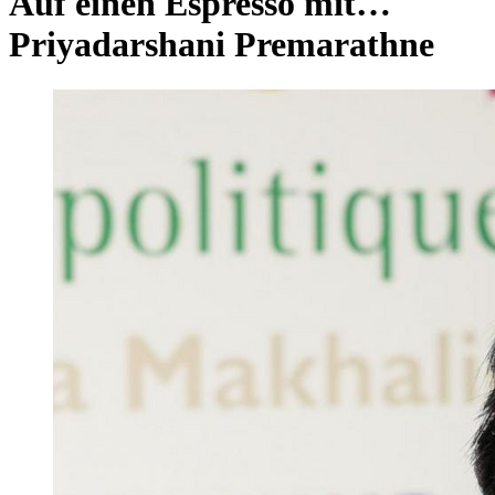
Auf einen Espresso mit…
Priyadarshani Premarathne