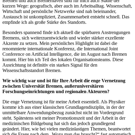
Bremen und auch Bremerhaven sind für mich auch Städte der
kurzen Wege: geografisch, aber auch im Arbeitsalltag. Wissenschaft,
Wirtschaft und persönliche Netzwerke sind nah beieinander,
Austausch ist unkompliziert, Zusammenarbeit entsteht schnell. Das
empfinde ich als große Stärke des Standorts.
Besonders spannend finde ich aktuell die spürbaren Anstrengungen
Bremens, sich weiterzuentwickeln und wieder stärker exzellente
Akzente zu setzen. Mein persönliches Highlight ist dabei die
renommierte internationale Konferenz, die International Joint
Conference on Artificial Intelligence, die im August nach Bremen
kommt. Hier bin ich
Teil des lokalen Organisationsteams. Diese
Ausrichtung ist definitiv ein starkes Signal für den
Wissenschaftsstandort Bremen.
Wie wichtig war und ist für Ihre Arbeit die enge Vernetzung
zwischen Universität Bremen, außeruniversitären
Forschungseinrichtungen und regionalen Akteuren?
Die enge Vernetzung ist für meine Arbeit essentiell. Als Physiker
komme ich aus einer klassischen Grundlagendisziplin, in der der
unmittelbare Anwendungsbezug zunächst nicht im Vordergrund
steht. Spätestens seit meiner Promotionszeit und der Arbeit in der
medizinischen Bildgebung hat sich das jedoch grundlegend
geändert. Hier, wie bei vielen medizinlastigen Themen, beantwortet
sich die Frage nach dem „Wozu man das braucht?“ fast automatisch.