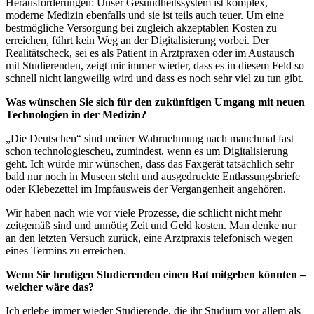
Herausforderungen: Unser Gesundheitssystem ist komplex,
moderne Medizin ebenfalls und sie ist teils auch teuer. Um eine
bestmögliche Versorgung bei zugleich akzeptablen Kosten zu
erreichen, führt kein Weg an der Digitalisierung vorbei. Der
Realitätscheck, sei es als Patient in Arztpraxen oder im Austausch
mit Studierenden, zeigt mir immer wieder, dass es in diesem Feld so
schnell nicht langweilig wird und dass es noch sehr viel zu tun gibt.
Was wünschen Sie sich für den zukünftigen Umgang mit neuen
Technologien in der Medizin?
„Die Deutschen“ sind meiner Wahrnehmung nach manchmal fast
schon technologiescheu, zumindest, wenn es um Digitalisierung
geht. Ich würde mir wünschen, dass das Faxgerät tatsächlich sehr
bald nur noch in Museen steht und ausgedruckte Entlassungsbriefe
oder Klebezettel im Impfausweis der Vergangenheit angehören.
Wir haben nach wie vor viele Prozesse, die schlicht nicht mehr
zeitgemäß sind und unnötig Zeit und Geld kosten. Man denke nur
an den letzten Versuch zurück, eine Arztpraxis telefonisch wegen
eines Termins zu erreichen.
Wenn Sie heutigen Studierenden einen Rat mitgeben könnten –
welcher wäre das?
Ich erlebe immer wieder Studierende, die ihr Studium vor allem als