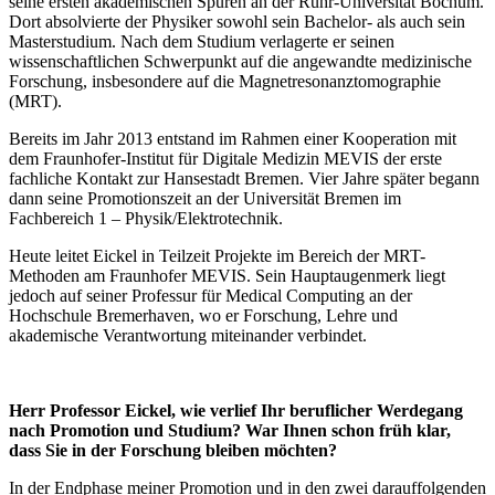
seine ersten akademischen Spuren an der Ruhr-Universität Bochum.
Dort absolvierte der Physiker sowohl sein Bachelor- als auch sein
Masterstudium. Nach dem Studium verlagerte er seinen
wissenschaftlichen Schwerpunkt auf die angewandte medizinische
Forschung, insbesondere auf die Magnetresonanztomographie
(MRT).
Bereits im Jahr 2013 entstand im Rahmen einer Kooperation mit
dem Fraunhofer-Institut für Digitale Medizin MEVIS der erste
fachliche Kontakt zur Hansestadt Bremen. Vier Jahre später begann
dann seine Promotionszeit an der Universität Bremen im
Fachbereich 1 – Physik/Elektrotechnik.
Heute leitet Eickel in Teilzeit Projekte im Bereich der MRT-
Methoden am Fraunhofer MEVIS. Sein Hauptaugenmerk liegt
jedoch auf seiner Professur für Medical Computing an der
Hochschule Bremerhaven, wo er Forschung, Lehre und
akademische Verantwortung miteinander verbindet.
Herr Professor Eickel, wie verlief Ihr beruflicher Werdegang
nach Promotion und Studium? War Ihnen schon früh klar,
dass Sie in der Forschung bleiben möchten?
In der Endphase meiner Promotion und in den zwei darauffolgenden