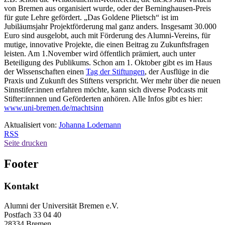
von Bremen aus organisiert wurde, oder der Berninghausen-Preis
für gute Lehre gefördert. „Das Goldene Plietsch“ ist im
Jubiläumsjahr Projektförderung mal ganz anders. Insgesamt 30.000
Euro sind ausgelobt, auch mit Förderung des Alumni-Vereins, für
mutige, innovative Projekte, die einen Beitrag zu Zukunftsfragen
leisten. Am 1.November wird öffentlich prämiert, auch unter
Beteiligung des Publikums. Schon am 1. Oktober gibt es im Haus
der Wissenschaften einen
Tag der Stiftungen
, der Ausflüge in die
Praxis und Zukunft des Stiftens verspricht. Wer mehr über die neuen
Sinnstifer:innen erfahren möchte, kann sich diverse Podcasts mit
Stifter:innnen und Geförderten anhören. Alle Infos gibt es hier:
www.uni-bremen.de/machtsinn
Aktualisiert von:
Johanna Lodemann
RSS
Seite drucken
Footer
Kontakt
Alumni der Universität Bremen e.V.
Postfach 33 04 40
28334 Bremen