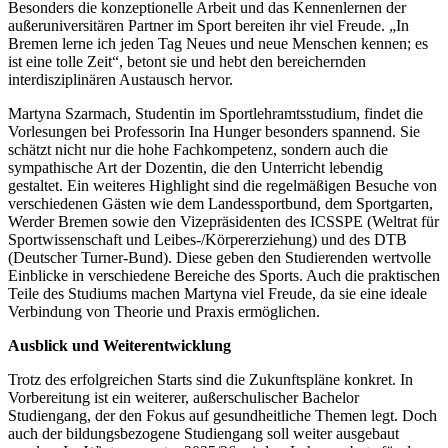
Besonders die konzeptionelle Arbeit und das Kennenlernen der
außeruniversitären Partner im Sport bereiten ihr viel Freude. „In
Bremen lerne ich jeden Tag Neues und neue Menschen kennen; es
ist eine tolle Zeit“, betont sie und hebt den bereichernden
interdisziplinären Austausch hervor.
Martyna Szarmach, Studentin im Sportlehramtsstudium, findet die
Vorlesungen bei Professorin Ina Hunger besonders spannend. Sie
schätzt nicht nur die hohe Fachkompetenz, sondern auch die
sympathische Art der Dozentin, die den Unterricht lebendig
gestaltet. Ein weiteres Highlight sind die regelmäßigen Besuche von
verschiedenen Gästen wie dem Landessportbund, dem Sportgarten,
Werder Bremen sowie den Vizepräsidenten des ICSSPE (Weltrat für
Sportwissenschaft und Leibes-/Körpererziehung) und des DTB
(Deutscher Turner-Bund). Diese geben den Studierenden wertvolle
Einblicke in verschiedene Bereiche des Sports. Auch die praktischen
Teile des Studiums machen Martyna viel Freude, da sie eine ideale
Verbindung von Theorie und Praxis ermöglichen.
Ausblick und Weiterentwicklung
Trotz des erfolgreichen Starts sind die Zukunftspläne konkret. In
Vorbereitung ist ein weiterer, außerschulischer Bachelor
Studiengang, der den Fokus auf gesundheitliche Themen legt. Doch
auch der bildungsbezogene Studiengang soll weiter ausgebaut