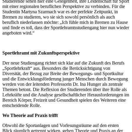
Studierende sehen hier eine Gelegenheit, ihre Leidenschaft für Sport
mit einer regionalen beruflichen Perspektive zu verbinden. Für die
Studentin Martyna Szarmach war es der perfekte Zeitpunkt, in
Bremen zu studieren, wo sie sich sowohl persönlich als auch
beruflich niederlassen möchte: „Ich fühle mich in Bremen zu Hause
und finde es toll, dass der Sportlehramtsstudiengang hier nun wieder
angeboten wird.“
Sportlehramt mit Zukunftsperspektive
Der neue Studiengang richtet sich klar auf die Zukunft des Berufs
„Sportlehrkraft“ aus. Besonders die Berücksichtigung von
Diversität, der Bezug zur Breite der Bewegungs- und Sportkultur
und die Entwicklungsförderung junger Menschen durch Bewegung
werden von der leitenden Professorin Dr. Ina Hunger als zentrale
Themen betont. Die Reflexion der Studierenden über ihre Rolle als
Lehrkräfte und die Analyse gesellschaftlicher Herausforderungen im
Bereich Körper, Freizeit und Gesundheit spielen des Weiteren eine
entscheidende Rolle.
Wo Theorie auf Praxis trifft
Obwohl die Sportanlagen und Vorlesungsräume auf den ersten
Blick räumlich getrennt wirken, gehen Theorie und Praxis an der