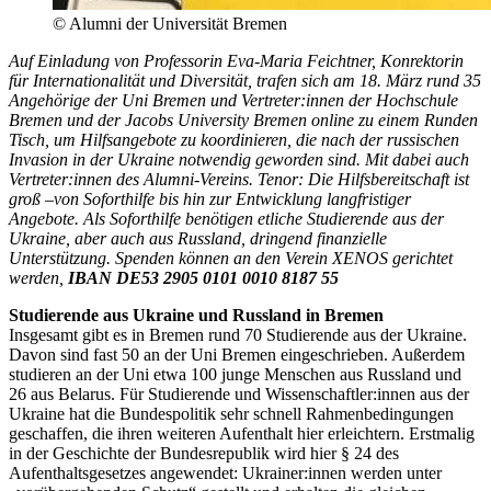
© Alumni der Universität Bremen
Auf Einladung von Professorin Eva-Maria Feichtner, Konrektorin
für Internationalität und Diversität, trafen sich am 18. März rund 35
Angehörige der Uni Bremen und Vertreter:innen der Hochschule
Bremen und der Jacobs University Bremen online zu einem Runden
Tisch, um Hilfsangebote zu koordinieren, die nach der russischen
Invasion in der Ukraine notwendig geworden sind. Mit dabei auch
Vertreter:innen des Alumni-Vereins. Tenor: Die Hilfsbereitschaft ist
groß –von Soforthilfe bis hin zur Entwicklung langfristiger
Angebote. Als Soforthilfe benötigen etliche Studierende aus der
Ukraine, aber auch aus Russland, dringend finanzielle
Unterstützung. Spenden können an den Verein XENOS gerichtet
werden,
IBAN DE53 2905 0101 0010 8187 55
Studierende aus Ukraine und Russland in Bremen
Insgesamt gibt es in Bremen rund 70 Studierende aus der Ukraine.
Davon sind fast 50 an der Uni Bremen eingeschrieben. Außerdem
studieren an der Uni etwa 100 junge Menschen aus Russland und
26 aus Belarus. Für Studierende und Wissenschaftler:innen aus der
Ukraine hat die Bundespolitik sehr schnell Rahmenbedingungen
geschaffen, die ihren weiteren Aufenthalt hier erleichtern. Erstmalig
in der Geschichte der Bundesrepublik wird hier § 24 des
Aufenthaltsgesetzes angewendet: Ukrainer:innen werden unter