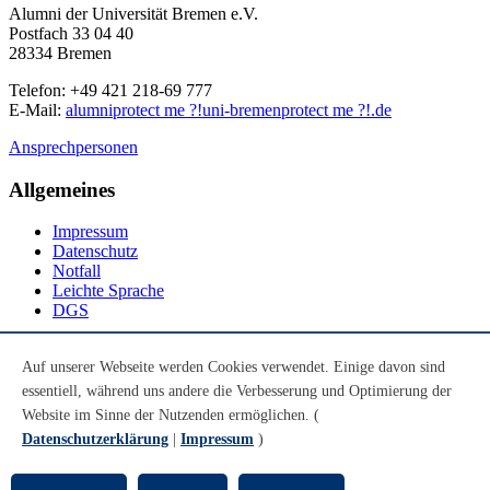
Alumni der Universität Bremen e.V.
Postfach 33 04 40
28334 Bremen
Telefon: +49 421 218-69 777
E-Mail:
alumni
protect me ?!
uni-bremen
protect me ?!
.de
Ansprechpersonen
Allgemeines
Impressum
Datenschutz
Notfall
Leichte Sprache
DGS
Social Media
Auf unserer Webseite werden Cookies verwendet. Einige davon sind
essentiell, während uns andere die Verbesserung und Optimierung der
Youtube
Instagram
Website im Sinne der Nutzenden ermöglichen. (
LinkedIn
Datenschutzerklärung
|
Impressum
)
Mastodon