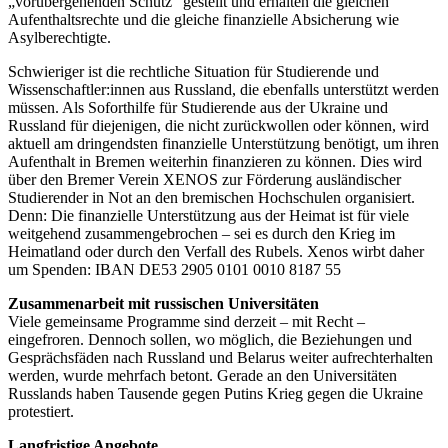
„vorübergehenden Schutz“ gestellt und erhalten die gleichen
Aufenthaltsrechte und die gleiche finanzielle Absicherung wie
Asylberechtigte.
Schwieriger ist die rechtliche Situation für Studierende und
Wissenschaftler:innen aus Russland, die ebenfalls unterstützt werden
müssen. Als Soforthilfe für Studierende aus der Ukraine und
Russland für diejenigen, die nicht zurückwollen oder können, wird
aktuell am dringendsten finanzielle Unterstützung benötigt, um ihren
Aufenthalt in Bremen weiterhin finanzieren zu können. Dies wird
über den Bremer Verein XENOS zur Förderung ausländischer
Studierender in Not an den bremischen Hochschulen organisiert.
Denn: Die finanzielle Unterstützung aus der Heimat ist für viele
weitgehend zusammengebrochen – sei es durch den Krieg im
Heimatland oder durch den Verfall des Rubels. Xenos wirbt daher
um Spenden: IBAN DE53 2905 0101 0010 8187 55
Zusammenarbeit mit russischen Universitäten
Viele gemeinsame Programme sind derzeit – mit Recht –
eingefroren. Dennoch sollen, wo möglich, die Beziehungen und
Gesprächsfäden nach Russland und Belarus weiter aufrechterhalten
werden, wurde mehrfach betont. Gerade an den Universitäten
Russlands haben Tausende gegen Putins Krieg gegen die Ukraine
protestiert.
Langfristige Angebote