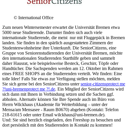
© International Office
Zum neuen Wintersemester erwartet die Universität Bremen etwa
5000 neue Studierende. Darunter finden sich auch viele
internationale Studierende, die meist nur mit Fluggepäck in Bremen
landen. Sie finden in den spärlich ausgestatteten Zimmern der
Studentenwohnheime ihre Unterkunft. Die SeniorCitizens, eine
Gruppe von Seniorenstudierenden der Universität Bremen, möchte
den internationalen Studierenden Starthilfe geben und sammelt
daher Hausrat, wie beispielsweise Besteck, Geschirr, Töpfe oder
Handtücher. Die Sachspenden werden am 12. Oktober im Rahmen
eines FREE SHOPS an die Studierenden verteilt. Wir finden: Eine
tolle Idee! Falls Sie etwas zur Verfügung stellen möchten, melden
Sie sich gerne bei den SeniorCitizens unter
senior-citizens
protect me
?!
uni-bremen
protect me ?!
.de
. Ein Mitglied der SeniorCitizens wird
sich dann mit Ihnen in Verbindung setzen und die Sachen ggf.
abholen. Alternativ können Sie Ihre Spende auch im Büro von
Herrn Wilckhaus (Akademie für Weiterbildung – unter der
Mensa/am Mensasee - Raum B0670) abgeben (Kontakt: Telefon
218-61615 oder unter Email wilckhaus@uni-bremen.de).
Und: Sie sind herzlich eingeladen, den Freeshop zu besuchen und
dort persönlich mit den Studierenden in Kontakt zu kommen!