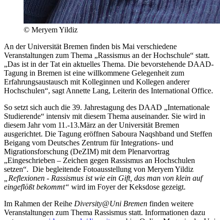
© Meryem Yildiz
An der Universität Bremen finden bis Mai verschiedene
Veranstaltungen zum Thema „Rassismus an der Hochschule“ statt.
„Das ist in der Tat ein aktuelles Thema. Die bevorstehende DAAD-
Tagung in Bremen ist eine willkommene Gelegenheit zum
Erfahrungsaustausch mit Kolleginnen und Kollegen anderer
Hochschulen“, sagt Annette Lang, Leiterin des International Office.
So setzt sich auch die 39. Jahrestagung des DAAD „Internationale
Studierende“ intensiv mit diesem Thema auseinander. Sie wird in
diesem Jahr vom 11.-13.März an der Universität Bremen
ausgerichtet. Die Tagung eröffnen Saboura Naqshband und Steffen
Beigang vom Deutsches Zentrum für Integrations- und
Migrationsforschung (DeZIM) mit dem Plenarvortrag
„Eingeschrieben – Zeichen gegen Rassismus an Hochschulen
setzen“. Die begleitende Fotoausstellung von Meryem Yildiz
„
Reflexionen
-
Rassismus
ist wie ein Gift, das man von klein auf
eingeflößt bekommt“
wird im Foyer der Keksdose gezeigt.
Im Rahmen der Reihe
Diversity@Uni
Bremen
finden weitere
Veranstaltungen zum Thema Rassismus statt. Informationen dazu