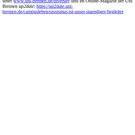
unter
www.uni-bremen.de/diversity
und im Online-Magazin der Uni
Bremen
up2date
:
https://up2date.uni-
bremen.de/campusleben/rassismus-ist-unser-staendiger-begleiter