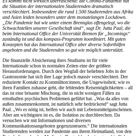
Es kommt nicht wirklich überraschend: die Corona-Pandemie hat
die Situation der internationalen Studierenden dramatisch
verschlechtert. Insbesondere die rund 1.500 Studierenden aus Afrika
und Asien leiden besonders unter dem monatelangen Lockdown.
„Die Pandemie hat wie unter einem Brennglas offengelegt, wo die
Schwachstellen unserer Gesellschaft sind“, sagt Dr. Jutta Paal, die
beim International Office der Universität Bremen für „Incomings“
zuständig ist und das kompass-Programm koordiniert. Mit guten
Konzepten hat das International Office aber diverse Soforthilfen
angeboten und die Studierenden so gut wie möglich unterstützt.
Die finanzielle Absicherung ihres Studiums ist für viele
Internationale schon in normalen Zeiten eine der größten
Herausforderungen. Durch den Wegfall der beliebten Jobs in der
Gastronomie hat sich ihre Lage jedoch massiv verschlechtert. Der
reduzierte Kontakt zu Kommiliton:innen, die Ungewissheit, wie es
ihren Familien zuhause geht, die fehlenden Reisemöglichkeiten – all
das ist eine brisante Mischung, die in nicht wenigen Fällen zu
ernsthaften psychischen Problemen geführt hat. „Was da alles von
außen zusammenkommt, ist natürlich sehr bedrückend“ sagt Jutta
Paal. „Wo es nötig ist, helfen wir auch mit Lebensmittelgutscheinen.
Aber am wichtigsten ist es, die Isolation zu durchbrechen. Da
versuchen wir mit Informationen und diversen
Kommunikationsangeboten gegenzusteuern.“ Die internationalen
Studierenden werden zur Pandemie aus ihrem Heimatland, von den