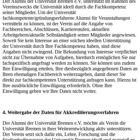
Der Alumni der Universität Bremen e.V. unterstützt im Rahmen des
Vereinszwecks die Universität ideell durch die Fachkompetenz
seiner Mitglieder. Um der Universität
fachkompetente/gründungserfahrene Alumni für Veranstaltungen
vermitteln zu können, ist der Verein auf die Angabe von
Fachbereichen, Abschlüssen, Karrierestufen, aktuellen
Arbeitgebern/aktuelle Selbständigkeit seiner Mitglieder angewiesen.
Soweit Sie kein Interesse an einer solchen ideellen Unterstützung
der Universität durch Ihre Fachkompetenz haben, sind diese
Angaben nicht zwingend. Die Bekundung von Interesse verpflichtet
nicht zur Übernahme von Aufgaben, hierdurch ermöglichen Sie nur
fachspezifisch angefragt werden zu können. Sie können uns zudem
Ihre Einwilligung erteilen, Ihre diesbezüglich angegebenen Daten an
Ihren ehemaligen Fachbereich weiterzugeben, damit dieser Sie
direkt zur fachkompetenten Unterstützung anfragen kann. Hierzu ist
Ihre ausdrückliche Einwilligung erforderlich. Ohne Ihre
Einwilligung geben wir Ihre Daten nicht weiter.
4. Weitergabe der Daten für Akkreditierungsverfahren
Der Alumni der Universität Bremen e.V. möchte als Verein die
Universität Bremen in ihrer Weiterentwicklung aktiv unterstützen.
Der Verein setzt sich dafür ein, Lehre, Forschung und die
Studienbedingungen der Universität Bremen ideell und materiell zu