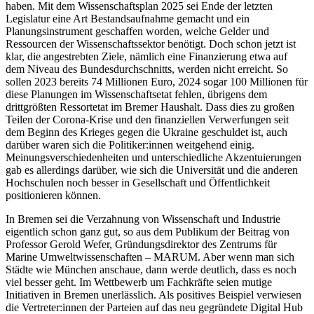
haben. Mit dem Wissenschaftsplan 2025 sei Ende der letzten
Legislatur eine Art Bestandsaufnahme gemacht und ein
Planungsinstrument geschaffen worden, welche Gelder und
Ressourcen der Wissenschaftssektor benötigt. Doch schon jetzt ist
klar, die angestrebten Ziele, nämlich eine Finanzierung etwa auf
dem Niveau des Bundesdurchschnitts, werden nicht erreicht. So
sollen 2023 bereits 74 Millionen Euro, 2024 sogar 100 Millionen für
diese Planungen im Wissenschaftsetat fehlen, übrigens dem
drittgrößten Ressortetat im Bremer Haushalt. Dass dies zu großen
Teilen der Corona-Krise und den finanziellen Verwerfungen seit
dem Beginn des Krieges gegen die Ukraine geschuldet ist, auch
darüber waren sich die Politiker:innen weitgehend einig.
Meinungsverschiedenheiten und unterschiedliche Akzentuierungen
gab es allerdings darüber, wie sich die Universität und die anderen
Hochschulen noch besser in Gesellschaft und Öffentlichkeit
positionieren können.
In Bremen sei die Verzahnung von Wissenschaft und Industrie
eigentlich schon ganz gut, so aus dem Publikum der Beitrag von
Professor Gerold Wefer, Gründungsdirektor des Zentrums für
Marine Umweltwissenschaften – MARUM. Aber wenn man sich
Städte wie München anschaue, dann werde deutlich, dass es noch
viel besser geht. Im Wettbewerb um Fachkräfte seien mutige
Initiativen in Bremen unerlässlich. Als positives Beispiel verwiesen
die Vertreter:innen der Parteien auf das neu gegründete Digital Hub