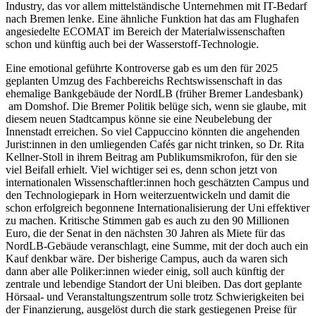
Industry, das vor allem mittelständische Unternehmen mit IT-Bedarf
nach Bremen lenke. Eine ähnliche Funktion hat das am Flughafen
angesiedelte ECOMAT im Bereich der Materialwissenschaften
schon und künftig auch bei der Wasserstoff-Technologie.
Eine emotional geführte Kontroverse gab es um den für 2025
geplanten Umzug des Fachbereichs Rechtswissenschaft in das
ehemalige Bankgebäude der NordLB (früher Bremer Landesbank)
am Domshof. Die Bremer Politik belüge sich, wenn sie glaube, mit
diesem neuen Stadtcampus könne sie eine Neubelebung der
Innenstadt erreichen. So viel Cappuccino könnten die angehenden
Jurist:innen in den umliegenden Cafés gar nicht trinken, so Dr. Rita
Kellner-Stoll in ihrem Beitrag am Publikumsmikrofon, für den sie
viel Beifall erhielt. Viel wichtiger sei es, denn schon jetzt von
internationalen Wissenschaftler:innen hoch geschätzten Campus und
den Technologiepark in Horn weiterzuentwickeln und damit die
schon erfolgreich begonnene Internationalisierung der Uni effektiver
zu machen. Kritische Stimmen gab es auch zu den 90 Millionen
Euro, die der Senat in den nächsten 30 Jahren als Miete für das
NordLB-Gebäude veranschlagt, eine Summe, mit der doch auch ein
Kauf denkbar wäre. Der bisherige Campus, auch da waren sich
dann aber alle Poliker:innen wieder einig, soll auch künftig der
zentrale und lebendige Standort der Uni bleiben. Das dort geplante
Hörsaal- und Veranstaltungszentrum solle trotz Schwierigkeiten bei
der Finanzierung, ausgelöst durch die stark gestiegenen Preise für