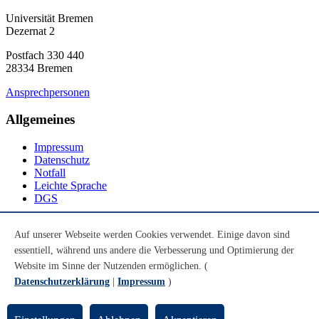
Universität Bremen
Dezernat 2
Postfach 330 440
28334 Bremen
Ansprechpersonen
Allgemeines
Impressum
Datenschutz
Notfall
Leichte Sprache
DGS
Social Media
Auf unserer Webseite werden Cookies verwendet. Einige davon sind
essentiell, während uns andere die Verbesserung und Optimierung der
Youtube
Instagram
Website im Sinne der Nutzenden ermöglichen. (
LinkedIn
Datenschutzerklärung
|
Impressum
)
Mastodon
© Universität Bremen 2026