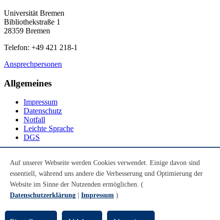
Universität Bremen
Bibliothekstraße 1
28359 Bremen
Telefon: +49 421 218-1
Ansprechpersonen
Allgemeines
Impressum
Datenschutz
Notfall
Leichte Sprache
DGS
Social Media
Auf unserer Webseite werden Cookies verwendet. Einige davon sind
essentiell, während uns andere die Verbesserung und Optimierung der
Youtube
Instagram
Website im Sinne der Nutzenden ermöglichen. (
LinkedIn
Datenschutzerklärung
|
Impressum
)
Mastodon
© Universität Bremen 2026