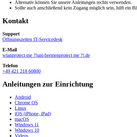
Alternativ können Sie unsere Anleitungen rechts verwenden.
Sollte auch anschließend kein Zugang möglich sein, hilft ein Bl
Kontakt
Support
Öffnungszeiten IT-Servicedesk
E-Mail
wlan
protect me ?!
uni-bremen
protect me ?!
.de
Telefon
+49 421 218 60800
Anleitungen zur Einrichtung
Android
Chrome OS
Linux
iOS (iPhone, iPad)
macOS
Windows 11
Windows 10
Videos