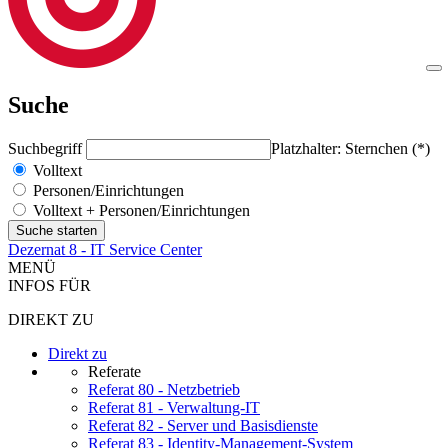
Suche
Suchbegriff
Platzhalter: Sternchen (*)
Volltext
Personen/Einrichtungen
Volltext + Personen/Einrichtungen
Dezernat 8 - IT Service Center
MENÜ
INFOS FÜR
DIREKT ZU
Direkt zu
Referate
Referat 80 - Netzbetrieb
Referat 81 - Verwaltung-IT
Referat 82 - Server und Basisdienste
Referat 83 - Identity-Management-System