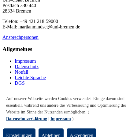
Postfach 330 440
28334 Bremen
Telefon: +49 421 218-59000
E-Mail: martianmindset@uni-bremen.de
Ansprechpersonen
Allgemeines
Impressum
Datenschutz
Notfall
Leichte Sprache
DGS
Social Media
Auf unserer Webseite werden Cookies verwendet. Einige davon sind
essentiell, während uns andere die Verbesserung und Optimierung der
Youtube
Instagram
Website im Sinne der Nutzenden ermöglichen. (
LinkedIn
Datenschutzerklärung
|
Impressum
)
Mastodon
© Universität Bremen 2026
Einstellungen
Ablehnen
Akzeptieren