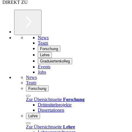
DIREKT ZU
News
Team
Forschung
Lehre
Graduiertenkolleg
Events
Jobs
News
Team
Forschung
Zur Übersichtsseite
Forschung
Drittmittelprojekte
Dissertationen
Lehre
Zur Übersichtsseite
Lehre