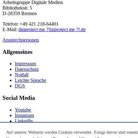
Arbeitsgruppe Digitale Medien
Bibliothekstr. 5
D-28359 Bremen
Telefon: +49 421 218-64401
E-Mail:
dm
protect me ?!
tzi
protect me ?!
.de
Ansprechpersonen
Allgemeines
Impressum
Datenschutz
Notfall
Leichte Sprache
DGS
Social Media
Youtube
Instagram
LinkedIn
Mastodon
Auf unserer Webseite werden Cookies verwendet. Einige davon sind essenti
© Universität Bremen 2026