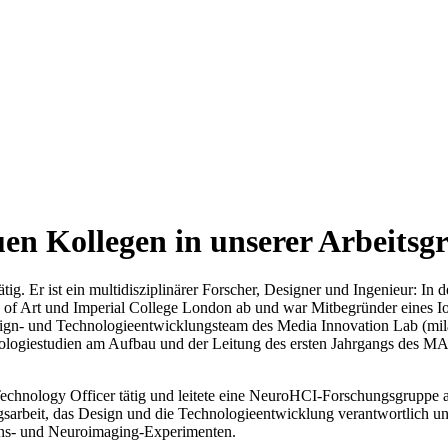
en Kollegen in unserer Arbeitsg
ig. Er ist ein multidisziplinärer Forscher, Designer und Ingenieur: In de
f Art und Imperial College London ab und war Mitbegründer eines IoT
gn- und Technologieentwicklungsteam des Media Innovation Lab (milab
ologiestudien am Aufbau und der Leitung des ersten Jahrgangs des MA
echnology Officer tätig und leitete eine NeuroHCI-Forschungsgruppe a
gsarbeit, das Design und die Technologieentwicklung verantwortlich un
ens- und Neuroimaging-Experimenten.