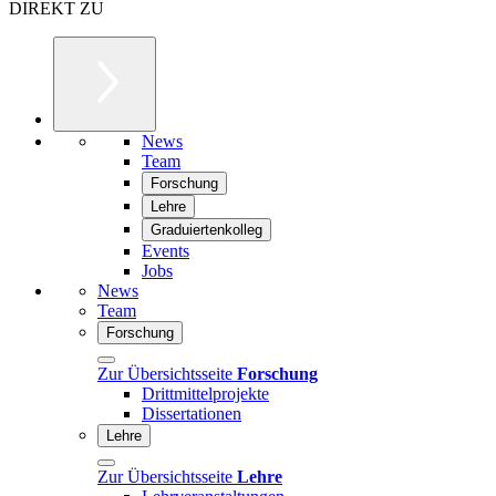
DIREKT ZU
News
Team
Forschung
Lehre
Graduiertenkolleg
Events
Jobs
News
Team
Forschung
Zur Übersichtsseite
Forschung
Drittmittelprojekte
Dissertationen
Lehre
Zur Übersichtsseite
Lehre