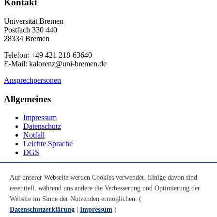
Kontakt
Universität Bremen
Postfach 330 440
28334 Bremen
Telefon: +49 421 218-63640
E-Mail: kalorenz@uni-bremen.de
Ansprechpersonen
Allgemeines
Impressum
Datenschutz
Notfall
Leichte Sprache
DGS
Social Media
Auf unserer Webseite werden Cookies verwendet. Einige davon sind
essentiell, während uns andere die Verbesserung und Optimierung der
Youtube
Instagram
Website im Sinne der Nutzenden ermöglichen. (
LinkedIn
Datenschutzerklärung
|
Impressum
)
Mastodon