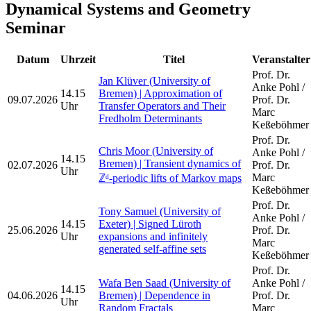
Dynamical Systems and Geometry
Seminar
Datum
Uhrzeit
Titel
Veranstalter
Prof. Dr.
Jan Klüver (University of
Anke Pohl /
14.15
Bremen) | Approximation of
09.07.2026
Prof. Dr.
Uhr
Transfer Operators and Their
Marc
Fredholm Determinants
Keßeböhmer
Prof. Dr.
Chris Moor (University of
Anke Pohl /
14.15
Bremen) | Transient dynamics of
02.07.2026
Prof. Dr.
Uhr
Marc
ℤᵈ-periodic lifts of Markov maps
Keßeböhmer
Prof. Dr.
Tony Samuel (University of
Anke Pohl /
14.15
Exeter) | Signed Lüroth
25.06.2026
Prof. Dr.
Uhr
expansions and infinitely
Marc
generated self-affine sets
Keßeböhmer
Prof. Dr.
Wafa Ben Saad (University of
Anke Pohl /
14.15
04.06.2026
Bremen) | Dependence in
Prof. Dr.
Uhr
Random Fractals
Marc