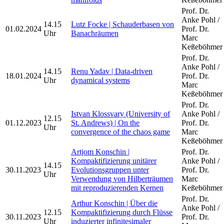
Prof. Dr.
Anke Pohl /
14.15
Lutz Focke | Schauderbasen von
01.02.2024
Prof. Dr.
Uhr
Banachräumen
Marc
Keßeböhmer
Prof. Dr.
Anke Pohl /
14.15
Renu Yadav | Data-driven
18.01.2024
Prof. Dr.
Uhr
dynamical systems
Marc
Keßeböhmer
Prof. Dr.
Istvan Klossvary (University of
Anke Pohl /
12.15
01.12.2023
St. Andrews) | On the
Prof. Dr.
Uhr
convergence of the chaos game
Marc
Keßeböhmer
Artjom Konschin |
Prof. Dr.
Kompaktifizierung unitärer
Anke Pohl /
14.15
30.11.2023
Evolutionsgruppen unter
Prof. Dr.
Uhr
Verwendung von Hilberträumen
Marc
mit reproduzierenden Kernen
Keßeböhmer
Prof. Dr.
Arthur Konschin | Über die
Anke Pohl /
12.15
Kompaktifizierung durch Flüsse
30.11.2023
Prof. Dr.
Uhr
induzierter infinitesimaler