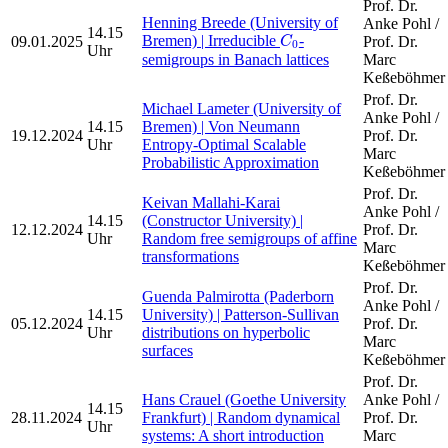
Prof. Dr.
Henning Breede (University of
Anke Pohl /
C
0
14.15
Bremen) | Irreducible
-
09.01.2025
Prof. Dr.
C
0
Uhr
semigroups in Banach lattices
Marc
Keßeböhmer
Prof. Dr.
Michael Lameter (University of
Anke Pohl /
14.15
Bremen) | Von Neumann
19.12.2024
Prof. Dr.
Uhr
Entropy-Optimal Scalable
Marc
Probabilistic Approximation
Keßeböhmer
Prof. Dr.
Keivan Mallahi-Karai
Anke Pohl /
14.15
(Constructor University) |
12.12.2024
Prof. Dr.
Uhr
Random free semigroups of affine
Marc
transformations
Keßeböhmer
Prof. Dr.
Guenda Palmirotta (Paderborn
Anke Pohl /
14.15
University) | Patterson-Sullivan
05.12.2024
Prof. Dr.
Uhr
distributions on hyperbolic
Marc
surfaces
Keßeböhmer
Prof. Dr.
Hans Crauel (Goethe University
Anke Pohl /
14.15
28.11.2024
Frankfurt) | Random dynamical
Prof. Dr.
Uhr
systems: A short introduction
Marc