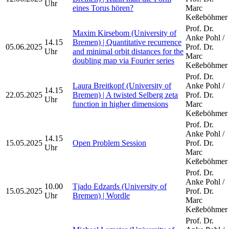
Uhr
eines Torus hören?
Marc
Keßeböhmer
Prof. Dr.
Maxim Kirsebom (University of
Anke Pohl /
14.15
Bremen) | Quantitative recurrence
05.06.2025
Prof. Dr.
Uhr
and minimal orbit distances for the
Marc
doubling map via Fourier series
Keßeböhmer
Prof. Dr.
Laura Breitkopf (University of
Anke Pohl /
14.15
22.05.2025
Bremen) | A twisted Selberg zeta
Prof. Dr.
Uhr
function in higher dimensions
Marc
Keßeböhmer
Prof. Dr.
Anke Pohl /
14.15
15.05.2025
Open Problem Session
Prof. Dr.
Uhr
Marc
Keßeböhmer
Prof. Dr.
Anke Pohl /
10.00
Tjado Edzards (University of
15.05.2025
Prof. Dr.
Uhr
Bremen) | Wordle
Marc
Keßeböhmer
Prof. Dr.