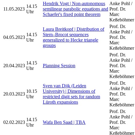
Hendrik Vogt | Non-autonomous
Anke Pohl /
14.15
11.05.2023
semilinear parabolic equations and
Prof. Dr.
Uhr
Schaefer's fixed point theorem
Marc
Keßeböhmer
Prof. Dr.
Laura Breitkopf | Distribution of
Anke Pohl /
14.15
Stern–Brocot sequences
04.05.2023
Prof. Dr.
Uhr
generalized to Hecke triangle
Marc
groups
Keßeböhmer
Prof. Dr.
Anke Pohl /
14.15
20.04.2023
Planning Session
Prof. Dr.
Uhr
Marc
Keßeböhmer
Prof. Dr.
Sven van Dijk (Leiden
Anke Pohl /
10.15
University) | Dimensions of
20.03.2023
Prof. Dr.
Uhr
restricted digit sets for random
Marc
Lüroth expansions
Keßeböhmer
Prof. Dr.
Anke Pohl /
14.15
02.02.2023
Wafa Ben Saad | TBA
Prof. Dr.
Uhr
Marc
Keßeböhmer