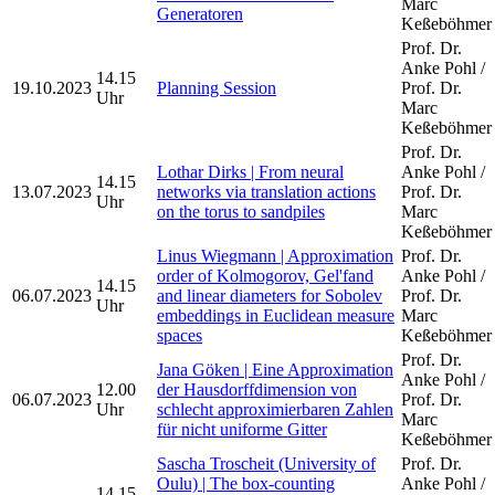
Marc
Generatoren
Keßeböhmer
Prof. Dr.
Anke Pohl /
14.15
19.10.2023
Planning Session
Prof. Dr.
Uhr
Marc
Keßeböhmer
Prof. Dr.
Lothar Dirks | From neural
Anke Pohl /
14.15
13.07.2023
networks via translation actions
Prof. Dr.
Uhr
on the torus to sandpiles
Marc
Keßeböhmer
Linus Wiegmann | Approximation
Prof. Dr.
order of Kolmogorov, Gel'fand
Anke Pohl /
14.15
06.07.2023
and linear diameters for Sobolev
Prof. Dr.
Uhr
embeddings in Euclidean measure
Marc
spaces
Keßeböhmer
Prof. Dr.
Jana Göken | Eine Approximation
Anke Pohl /
12.00
der Hausdorffdimension von
06.07.2023
Prof. Dr.
Uhr
schlecht approximierbaren Zahlen
Marc
für nicht uniforme Gitter
Keßeböhmer
Sascha Troscheit (University of
Prof. Dr.
Oulu) | The box-counting
Anke Pohl /
14.15