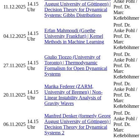
Anke Pohl /
14.15
August University of Göttingen) |
11.12.2025
Prof. Dr.
Uhr
Decision Theory for Dynamical
Marc
Systems: Gibbs Distributions
Keßeböhmer
Prof. Dr.
Erfan Mahmoudi (Goethe
Anke Pohl /
14.15
04.12.2025
University Frankfurt) | Kernel
Prof. Dr.
Uhr
Methods in Machine Learning
Marc
Keßeböhmer
Prof. Dr.
Giulio Tiozzo (University of
Anke Pohl /
14.15
Toronto) | Thermodynamic
27.11.2025
Prof. Dr.
Uhr
Formalism for Open Dynamical
Marc
Systems
Keßeböhmer
Prof. Dr.
Marika Federer (ZARM,
Anke Pohl /
14.15
University of Bremen) | Non-
20.11.2025
Prof. Dr.
Uhr
Linear Instability Analysis of
Marc
Gravity Waves
Keßeböhmer
Prof. Dr.
Manfred Denker (formerly Georg
Anke Pohl /
14.15
August University of Göttingen) |
06.11.2025
Prof. Dr.
Uhr
Decision Theory for Dynamical
Marc
Systems 2
Keßeböhmer