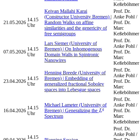
Keßeböhmer
Keivan Mallahi Karai
Prof. Dr.
(Constructor University Bremen) |
Anke Pohl /
14.15
21.05.2026
Random Walks on affine
Prof. Dr.
Uhr
similarities and the genericity of
Marc
free semigroups
Keßeböhmer
Prof. Dr.
Lars Siemer (University of
Anke Pohl /
14.15
Bremen) | On Inhomogenous
07.05.2026
Prof. Dr.
Uhr
Domain Walls in Spintronic
Marc
Nanowires
Keßeböhmer
Prof. Dr.
Henning Breede (University of
Anke Pohl /
14.15
Bremen) | Embedding of
23.04.2026
Prof. Dr.
Uhr
generalized fractional Sobolev
Marc
spaces into Lebesgue spaces
Keßeböhmer
Prof. Dr.
Michael Lameter (University of
Anke Pohl /
14.15
L
q
16.04.2026
Bremen) | Generalizing the
Prof. Dr.
q
L
Uhr
Spectrum
Marc
Keßeböhmer
Prof. Dr.
Anke Pohl /
14.15
09.04.2026
Planning Session
Prof. Dr.