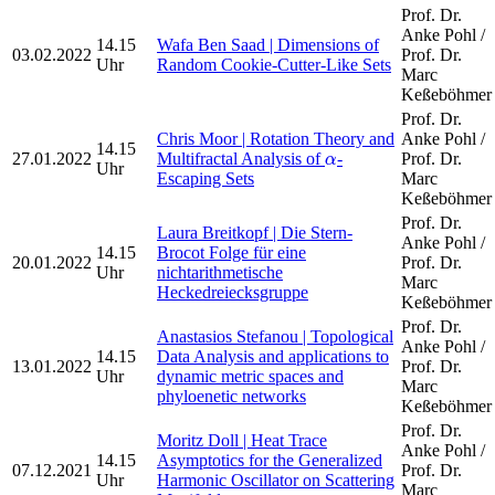
Prof. Dr.
Anke Pohl /
14.15
Wafa Ben Saad | Dimensions of
03.02.2022
Prof. Dr.
Uhr
Random Cookie-Cutter-Like Sets
Marc
Keßeböhmer
Prof. Dr.
Chris Moor | Rotation Theory and
Anke Pohl /
14.15
α
27.01.2022
Multifractal Analysis of
-
Prof. Dr.
α
Uhr
Escaping Sets
Marc
Keßeböhmer
Prof. Dr.
Laura Breitkopf | Die Stern-
Anke Pohl /
14.15
Brocot Folge für eine
20.01.2022
Prof. Dr.
Uhr
nichtarithmetische
Marc
Heckedreiecksgruppe
Keßeböhmer
Prof. Dr.
Anastasios Stefanou | Topological
Anke Pohl /
14.15
Data Analysis and applications to
13.01.2022
Prof. Dr.
Uhr
dynamic metric spaces and
Marc
phyloenetic networks
Keßeböhmer
Prof. Dr.
Moritz Doll | Heat Trace
Anke Pohl /
14.15
Asymptotics for the Generalized
07.12.2021
Prof. Dr.
Uhr
Harmonic Oscillator on Scattering
Marc