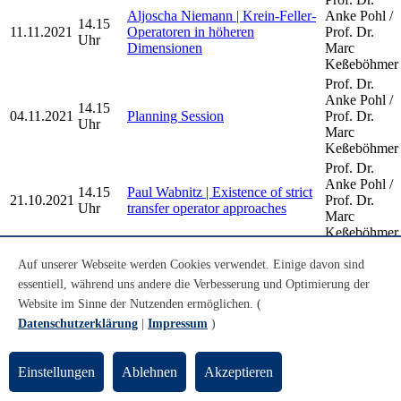
Aljoscha Niemann | Krein-Feller-
Anke Pohl /
14.15
11.11.2021
Operatoren in höheren
Prof. Dr.
Uhr
Dimensionen
Marc
Keßeböhmer
Prof. Dr.
Anke Pohl /
14.15
04.11.2021
Planning Session
Prof. Dr.
Uhr
Marc
Keßeböhmer
Prof. Dr.
Anke Pohl /
14.15
Paul Wabnitz | Existence of strict
21.10.2021
Prof. Dr.
Uhr
transfer operator approaches
Marc
Keßeböhmer
Prof. Dr.
Jana Göken | Vorstellung der
Auf unserer Webseite werden Cookies verwendet. Einige davon sind
Anke Pohl /
10.00
Bachelorarbeit: Apollonische
08.10.2021
Prof. Dr.
essentiell, während uns andere die Verbesserung und Optimierung der
Uhr
Kreispackungen in euklidischer
Marc
Website im Sinne der Nutzenden ermöglichen. (
und nicht-euklidischer Geometrie
Keßeböhmer
Datenschutzerklärung
|
Impressum
)
Older Dynamical Systems and Geometry
Einstellungen
Ablehnen
Akzeptieren
Seminar Talks