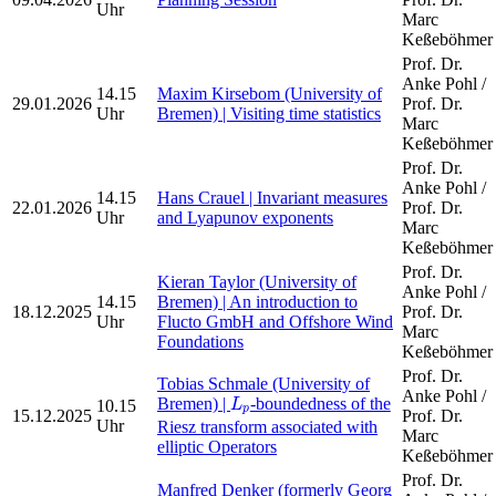
Uhr
Marc
Keßeböhmer
Prof. Dr.
Anke Pohl /
14.15
Maxim Kirsebom (University of
29.01.2026
Prof. Dr.
Uhr
Bremen) | Visiting time statistics
Marc
Keßeböhmer
Prof. Dr.
Anke Pohl /
14.15
Hans Crauel | Invariant measures
22.01.2026
Prof. Dr.
Uhr
and Lyapunov exponents
Marc
Keßeböhmer
Prof. Dr.
Kieran Taylor (University of
Anke Pohl /
14.15
Bremen) | An introduction to
18.12.2025
Prof. Dr.
Uhr
Flucto GmbH and Offshore Wind
Marc
Foundations
Keßeböhmer
Prof. Dr.
Tobias Schmale (University of
L
p
Anke Pohl /
Bremen) |
-boundedness of the
10.15
L
p
15.12.2025
Prof. Dr.
Uhr
Riesz transform associated with
Marc
elliptic Operators
Keßeböhmer
Prof. Dr.
Manfred Denker (formerly Georg