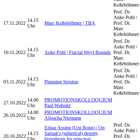
Keßeböhmer
Prof. Dr.
Anke Pohl /
14.15
17.11.2022
Marc Keßeböhmer | TBA
Prof. Dr.
Uhr
Marc
Keßeböhmer
Prof. Dr.
Anke Pohl /
14.15
10.11.2022
Anke Pohl | Fractal Weyl Bounds
Prof. Dr.
Uhr
Marc
Keßeböhmer
Prof. Dr.
Anke Pohl /
14.15
03.11.2022
Planning Session
Prof. Dr.
Uhr
Marc
Keßeböhmer
14.00
PROMOTIONSKOLLOQUIUM
27.10.2022
Uhr
Paul Wabnitz
14.00
PROMOTIONSKOLLOQUIUM
26.10.2022
Uhr
Aljoscha Niemann
Prof. Dr.
Edgar Assing (Uni Bonn) | On
Anke Pohl /
14.15
Sarnak's (spherical) density
20.10.2022
Prof. Dr.
Uhr
hypothesis for principal