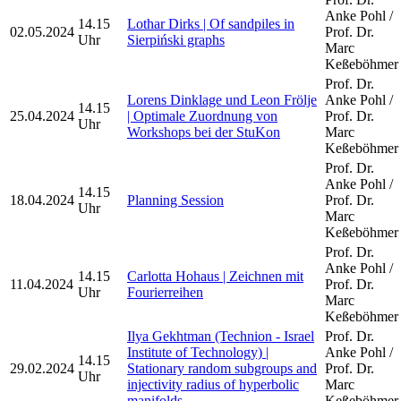
Anke Pohl /
14.15
Lothar Dirks | Of sandpiles in
02.05.2024
Prof. Dr.
Uhr
Sierpiński graphs
Marc
Keßeböhmer
Prof. Dr.
Lorens Dinklage und Leon Frölje
Anke Pohl /
14.15
25.04.2024
| Optimale Zuordnung von
Prof. Dr.
Uhr
Workshops bei der StuKon
Marc
Keßeböhmer
Prof. Dr.
Anke Pohl /
14.15
18.04.2024
Planning Session
Prof. Dr.
Uhr
Marc
Keßeböhmer
Prof. Dr.
Anke Pohl /
14.15
Carlotta Hohaus | Zeichnen mit
11.04.2024
Prof. Dr.
Uhr
Fourierreihen
Marc
Keßeböhmer
Ilya Gekhtman (Technion - Israel
Prof. Dr.
Institute of Technology) |
Anke Pohl /
14.15
29.02.2024
Stationary random subgroups and
Prof. Dr.
Uhr
injectivity radius of hyperbolic
Marc
manifolds
Keßeböhmer