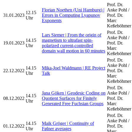
Prof. Dr.
Florian Noethen (Uni Hamburg) |
Anke Pohl /
12.15
31.01.2023
Errors in Computing Lyapunov
Prof. Dr.
Uhr
Exponents
Marc
Keßeböhmer
Prof. Dr.
Lars Siemer | From the origin of
Anke Pohl /
14.15
magnetism to ultrafast spin-
19.01.2023
Prof. Dr.
Uhr
polarized current-controlled
Marc
domain wall motion in 60 minutes
Keßeböhmer
Prof. Dr.
Anke Pohl /
14.15
Mika-Joel Waldmann | RE Project
22.12.2022
Prof. Dr.
Uhr
Talk
Marc
Keßeböhmer
Prof. Dr.
Jana Göken | Geodesic Coding on
Anke Pohl /
14.15
08.12.2022
Quotient Surfaces for Finitely
Prof. Dr.
Uhr
Generated Free Fuchsian Groups
Marc
Keßeböhmer
Prof. Dr.
Anke Pohl /
14.15
Maik Gröger | Continuity of
01.12.2022
Prof. Dr.
Uhr
Følner averages
Marc