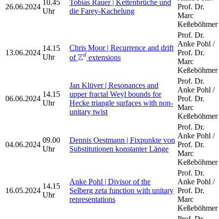
10.45
Tobias Rauer | Kettenbrüche und
26.06.2024
Prof. Dr.
Uhr
die Farey-Kachelung
Marc
Keßeböhmer
Prof. Dr.
Anke Pohl /
Chris Moor | Recurrence and drift
14.15
Z
d
13.06.2024
Prof. Dr.
Z
d
Uhr
of
extensions
Marc
Keßeböhmer
Prof. Dr.
Jan Klüver | Resonances and
Anke Pohl /
14.15
upper fractal Weyl bounds for
06.06.2024
Prof. Dr.
Uhr
Hecke triangle surfaces with non-
Marc
unitary twist
Keßeböhmer
Prof. Dr.
Anke Pohl /
09.00
Dennis Oestmann | Fixpunkte von
04.06.2024
Prof. Dr.
Uhr
Substitutionen konstanter Länge
Marc
Keßeböhmer
Prof. Dr.
Anke Pohl | Divisor of the
Anke Pohl /
14.15
16.05.2024
Selberg zeta function with unitary
Prof. Dr.
Uhr
representations
Marc
Keßeböhmer
Prof. Dr.