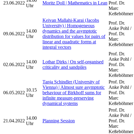
14.00
23.06.2022
Moritz Doll | Mathematics in Lean
Prof. Dr.
Uhr
Marc
Keßeböhmer
Keivan Mallahi-Karai (Jacobs
Prof. Dr.
University) | Homogeneous
Anke Pohl /
14.00
dynamics and the asymptotic
09.06.2022
Prof. Dr.
Uhr
distribution for values for pairs of
Marc
linear and quadratic forms at
Keßeböhmer
integral vectors
Prof. Dr.
Anke Pohl /
14.00
Lothar Dirks | On self-organised
02.06.2022
Prof. Dr.
Uhr
criticality and sandpiles
Marc
Keßeböhmer
Tanja Schindler (University of
Prof. Dr.
Vienna) | Almost sure asymptotic
Anke Pohl /
10.15
06.05.2022
behaviour of Birkhoff sums for
Prof. Dr.
Uhr
infinite measure-preserving
Marc
dynamical systems
Keßeböhmer
Prof. Dr.
Anke Pohl /
14.00
21.04.2022
Planning Session
Prof. Dr.
Uhr
Marc
Keßeböhmer