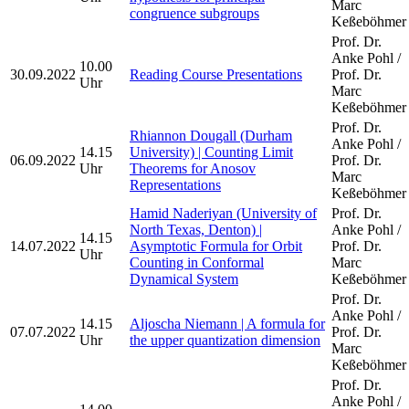
Marc
congruence subgroups
Keßeböhmer
Prof. Dr.
Anke Pohl /
10.00
30.09.2022
Reading Course Presentations
Prof. Dr.
Uhr
Marc
Keßeböhmer
Prof. Dr.
Rhiannon Dougall (Durham
Anke Pohl /
14.15
University) | Counting Limit
06.09.2022
Prof. Dr.
Uhr
Theorems for Anosov
Marc
Representations
Keßeböhmer
Hamid Naderiyan (University of
Prof. Dr.
North Texas, Denton) |
Anke Pohl /
14.15
14.07.2022
Asymptotic Formula for Orbit
Prof. Dr.
Uhr
Counting in Conformal
Marc
Dynamical System
Keßeböhmer
Prof. Dr.
Anke Pohl /
14.15
Aljoscha Niemann | A formula for
07.07.2022
Prof. Dr.
Uhr
the upper quantization dimension
Marc
Keßeböhmer
Prof. Dr.
Anke Pohl /