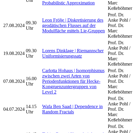
Uhr
Probabilistic Approximation
Marc
Keßeböhmer
Prof. Dr.
Leon Frölje | Diskretisierung des
Anke Pohl /
09.30
27.08.2024
geodätischen Flusses auf der
Prof. Dr.
Uhr
Modulfläche mittels Lie-Gruppen
Marc
Keßeböhmer
Prof. Dr.
Anke Pohl /
09.30
Lorens Dinklage | Riemannscher
19.08.2024
Prof. Dr.
Uhr
Uniformisierungssatz
Marc
Keßeböhmer
Carlotta Hohaus | Isomorphismus
Prof. Dr.
zwischen zwei Arten von
Anke Pohl /
16.00
07.08.2024
Periodenfunktionen für Hecke-
Prof. Dr.
Uhr
Kongruenzuntergruppen von
Marc
Level 2
Keßeböhmer
Prof. Dr.
Anke Pohl /
14.15
Wafa Ben Saad | Dependence in
04.07.2024
Prof. Dr.
Uhr
Random Fractals
Marc
Keßeböhmer
Prof. Dr.
Anke Pohl /