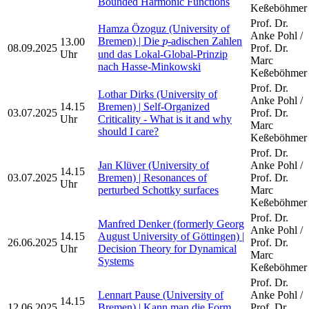
Bounded Harmonic Functions
Keßeböhmer
Prof. Dr.
Hamza Özoguz (University of
Anke Pohl /
p
Bremen) | Die
-adischen Zahlen
13.00
p
08.09.2025
Prof. Dr.
Uhr
und das Lokal-Global-Prinzip
Marc
nach Hasse-Minkowski
Keßeböhmer
Prof. Dr.
Lothar Dirks (University of
Anke Pohl /
14.15
Bremen) | Self-Organized
03.07.2025
Prof. Dr.
Uhr
Criticality - What is it and why
Marc
should I care?
Keßeböhmer
Prof. Dr.
Jan Klüver (University of
Anke Pohl /
14.15
03.07.2025
Bremen) | Resonances of
Prof. Dr.
Uhr
perturbed Schottky surfaces
Marc
Keßeböhmer
Prof. Dr.
Manfred Denker (formerly Georg
Anke Pohl /
14.15
August University of Göttingen) |
26.06.2025
Prof. Dr.
Uhr
Decision Theory for Dynamical
Marc
Systems
Keßeböhmer
Prof. Dr.
Lennart Pause (University of
Anke Pohl /
14.15
12.06.2025
Bremen) | Kann man die Form
Prof. Dr.