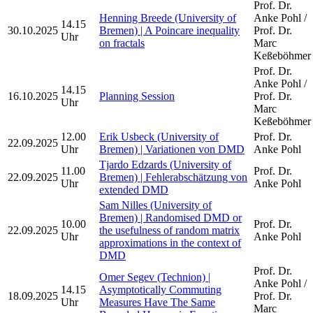
Prof. Dr.
Henning Breede (University of
Anke Pohl /
14.15
30.10.2025
Bremen) | A Poincare inequality
Prof. Dr.
Uhr
on fractals
Marc
Keßeböhmer
Prof. Dr.
Anke Pohl /
14.15
16.10.2025
Planning Session
Prof. Dr.
Uhr
Marc
Keßeböhmer
12.00
Erik Usbeck (University of
Prof. Dr.
22.09.2025
Uhr
Bremen) | Variationen von DMD
Anke Pohl
Tjardo Edzards (University of
11.00
Prof. Dr.
22.09.2025
Bremen) | Fehlerabschätzung von
Uhr
Anke Pohl
extended DMD
Sam Nilles (University of
Bremen) | Randomised DMD or
10.00
Prof. Dr.
22.09.2025
the usefulness of random matrix
Uhr
Anke Pohl
approximations in the context of
DMD
Prof. Dr.
Omer Segev (Technion) |
Anke Pohl /
14.15
Asymptotically Commuting
18.09.2025
Prof. Dr.
Uhr
Measures Have The Same
Marc