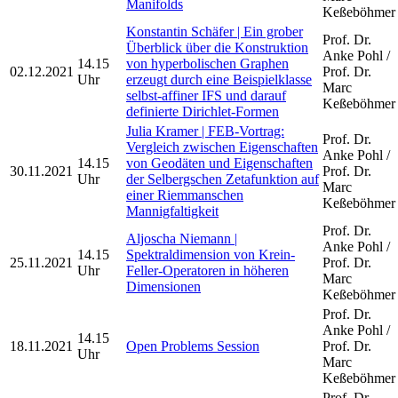
Manifolds
Keßeböhmer
Konstantin Schäfer | Ein grober
Prof. Dr.
Überblick über die Konstruktion
Anke Pohl /
14.15
von hyperbolischen Graphen
02.12.2021
Prof. Dr.
Uhr
erzeugt durch eine Beispielklasse
Marc
selbst-affiner IFS und darauf
Keßeböhmer
definierte Dirichlet-Formen
Julia Kramer | FEB-Vortrag:
Prof. Dr.
Vergleich zwischen Eigenschaften
Anke Pohl /
14.15
von Geodäten und Eigenschaften
30.11.2021
Prof. Dr.
Uhr
der Selbergschen Zetafunktion auf
Marc
einer Riemmanschen
Keßeböhmer
Mannigfaltigkeit
Prof. Dr.
Aljoscha Niemann |
Anke Pohl /
14.15
Spektraldimension von Krein-
25.11.2021
Prof. Dr.
Uhr
Feller-Operatoren in höheren
Marc
Dimensionen
Keßeböhmer
Prof. Dr.
Anke Pohl /
14.15
18.11.2021
Open Problems Session
Prof. Dr.
Uhr
Marc
Keßeböhmer
Prof. Dr.