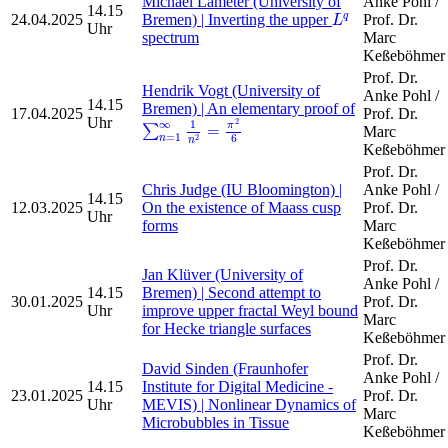
Michael Lameter (University of
Anke Pohl /
14.15
L
q
24.04.2025
Bremen) | Inverting the upper
Prof. Dr.
q
L
Uhr
spectrum
Marc
Keßeböhmer
Prof. Dr.
Hendrik Vogt (University of
Anke Pohl /
14.15
Bremen) | An elementary proof of
17.04.2025
Prof. Dr.
∑
n
=
1
∞
1
n
2
=
π
2
6
Uhr
2
∞
1
π
=
∑
Marc
=
1
6
2
n
n
Keßeböhmer
Prof. Dr.
Chris Judge (IU Bloomington) |
Anke Pohl /
14.15
12.03.2025
On the existence of Maass cusp
Prof. Dr.
Uhr
forms
Marc
Keßeböhmer
Prof. Dr.
Jan Klüver (University of
Anke Pohl /
14.15
Bremen) | Second attempt to
30.01.2025
Prof. Dr.
Uhr
improve upper fractal Weyl bound
Marc
for Hecke triangle surfaces
Keßeböhmer
Prof. Dr.
David Sinden (Fraunhofer
Anke Pohl /
14.15
Institute for Digital Medicine -
23.01.2025
Prof. Dr.
Uhr
MEVIS) | Nonlinear Dynamics of
Marc
Microbubbles in Tissue
Keßeböhmer