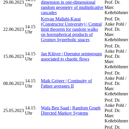
29.06.2023
dimension in one-dimensional
Prof. Dr.
Uhr
random geometry of multiplicative
Marc
cascades
Keßeböhmer
Keivan Mallahi-Karai
Prof. Dr.
(Constructor University) | Central
Anke Pohl /
14.15
22.06.2023
limit theorem for random walks
Prof. Dr.
Uhr
on horospherical products of
Marc
Gromov hyperbolic spaces
Keßeböhmer
Prof. Dr.
Anke Pohl /
14.15
Jan Klüver | Operator semigroups
15.06.2023
Prof. Dr.
Uhr
associated to chaotic flows
Marc
Keßeböhmer
Prof. Dr.
Anke Pohl /
14.15
Maik Gröger | Continuity of
08.06.2023
Prof. Dr.
Uhr
Følner averages II
Marc
Keßeböhmer
Prof. Dr.
Anke Pohl /
14.15
Wafa Ben Saad | Random Graph
25.05.2023
Prof. Dr.
Uhr
Directed Markov Systems
Marc
Keßeböhmer
Prof. Dr.