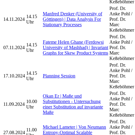
Keßeböhmer
Prof. Dr.
Manfred Denker (University of
Anke Pohl /
14.15
14.11.2024
Göttingen) | Data Analysis For
Prof. Dr.
Uhr
Stationary Processes
Marc
Keßeböhmer
Prof. Dr.
Fateme Helen Ghane (Ferdowsi
Anke Pohl /
14.15
07.11.2024
University of Mashhad) | Invariant
Prof. Dr.
Uhr
Graphs for Skew Product Systems
Marc
Keßeböhmer
Prof. Dr.
Anke Pohl /
14.15
17.10.2024
Planning Session
Prof. Dr.
Uhr
Marc
Keßeböhmer
Prof. Dr.
Okan Er | Maße und
Anke Pohl /
10.00
Substitutionen - Untersuchung
11.09.2024
Prof. Dr.
Uhr
einer Substitution auf invariante
Marc
Maße
Keßeböhmer
Prof. Dr.
Michael Lameter | Von Neumann
Anke Pohl /
11.00
27.08.2024
Entropy-Optimal Scalable
Prof. Dr.