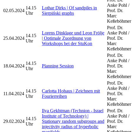
Anke Pohl /
14.15
Lothar Dirks | Of sandpiles in
02.05.2024
Prof. Dr.
Uhr
Sierpiński graphs
Marc
Keßeböhmer
Prof. Dr.
Lorens Dinklage und Leon Frölje
Anke Pohl /
14.15
25.04.2024
| Optimale Zuordnung von
Prof. Dr.
Uhr
Workshops bei der StuKon
Marc
Keßeböhmer
Prof. Dr.
Anke Pohl /
14.15
18.04.2024
Planning Session
Prof. Dr.
Uhr
Marc
Keßeböhmer
Prof. Dr.
Anke Pohl /
14.15
Carlotta Hohaus | Zeichnen mit
11.04.2024
Prof. Dr.
Uhr
Fourierreihen
Marc
Keßeböhmer
Ilya Gekhtman (Technion - Israel
Prof. Dr.
Institute of Technology) |
Anke Pohl /
14.15
29.02.2024
Stationary random subgroups and
Prof. Dr.
Uhr
injectivity radius of hyperbolic
Marc
manifolds
Keßeböhmer