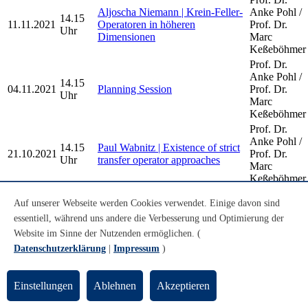
Aljoscha Niemann | Krein-Feller-
Anke Pohl /
14.15
11.11.2021
Operatoren in höheren
Prof. Dr.
Uhr
Dimensionen
Marc
Keßeböhmer
Prof. Dr.
Anke Pohl /
14.15
04.11.2021
Planning Session
Prof. Dr.
Uhr
Marc
Keßeböhmer
Prof. Dr.
Anke Pohl /
14.15
Paul Wabnitz | Existence of strict
21.10.2021
Prof. Dr.
Uhr
transfer operator approaches
Marc
Keßeböhmer
Prof. Dr.
Jana Göken | Vorstellung der
Auf unserer Webseite werden Cookies verwendet. Einige davon sind
Anke Pohl /
10.00
Bachelorarbeit: Apollonische
08.10.2021
Prof. Dr.
essentiell, während uns andere die Verbesserung und Optimierung der
Uhr
Kreispackungen in euklidischer
Marc
Website im Sinne der Nutzenden ermöglichen. (
und nicht-euklidischer Geometrie
Keßeböhmer
Datenschutzerklärung
|
Impressum
)
Older Dynamical Systems and Geometry
Einstellungen
Ablehnen
Akzeptieren
Seminar Talks