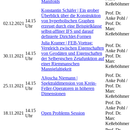
Manifolds
Keßeböhmer
Konstantin Schäfer | Ein grober
Prof. Dr.
Überblick über die Konstruktion
Anke Pohl /
14.15
von hyperbolischen Graphen
02.12.2021
Prof. Dr.
Uhr
erzeugt durch eine Beispielklasse
Marc
selbst-affiner IFS und darauf
Keßeböhmer
definierte Dirichlet-Formen
Julia Kramer | FEB-Vortrag:
Prof. Dr.
Vergleich zwischen Eigenschaften
Anke Pohl /
14.15
von Geodäten und Eigenschaften
30.11.2021
Prof. Dr.
Uhr
der Selbergschen Zetafunktion auf
Marc
einer Riemmanschen
Keßeböhmer
Mannigfaltigkeit
Prof. Dr.
Aljoscha Niemann |
Anke Pohl /
14.15
Spektraldimension von Krein-
25.11.2021
Prof. Dr.
Uhr
Feller-Operatoren in höheren
Marc
Dimensionen
Keßeböhmer
Prof. Dr.
Anke Pohl /
14.15
18.11.2021
Open Problems Session
Prof. Dr.
Uhr
Marc
Keßeböhmer
Prof. Dr.