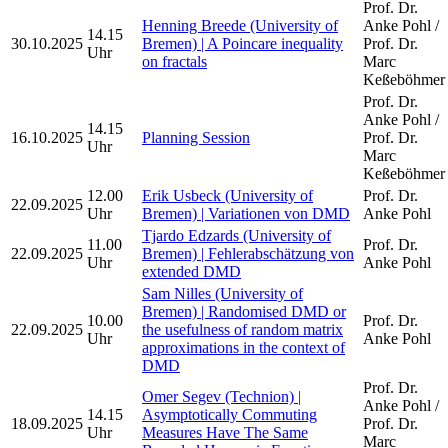
Prof. Dr.
Henning Breede (University of
Anke Pohl /
14.15
30.10.2025
Bremen) | A Poincare inequality
Prof. Dr.
Uhr
on fractals
Marc
Keßeböhmer
Prof. Dr.
Anke Pohl /
14.15
16.10.2025
Planning Session
Prof. Dr.
Uhr
Marc
Keßeböhmer
12.00
Erik Usbeck (University of
Prof. Dr.
22.09.2025
Uhr
Bremen) | Variationen von DMD
Anke Pohl
Tjardo Edzards (University of
11.00
Prof. Dr.
22.09.2025
Bremen) | Fehlerabschätzung von
Uhr
Anke Pohl
extended DMD
Sam Nilles (University of
Bremen) | Randomised DMD or
10.00
Prof. Dr.
22.09.2025
the usefulness of random matrix
Uhr
Anke Pohl
approximations in the context of
DMD
Prof. Dr.
Omer Segev (Technion) |
Anke Pohl /
14.15
Asymptotically Commuting
18.09.2025
Prof. Dr.
Uhr
Measures Have The Same
Marc