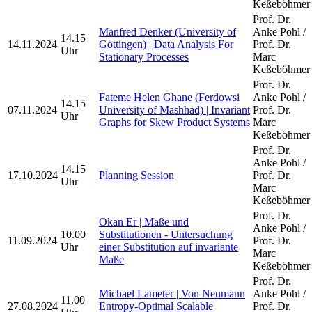
Keßeböhmer
Prof. Dr.
Manfred Denker (University of
Anke Pohl /
14.15
14.11.2024
Göttingen) | Data Analysis For
Prof. Dr.
Uhr
Stationary Processes
Marc
Keßeböhmer
Prof. Dr.
Fateme Helen Ghane (Ferdowsi
Anke Pohl /
14.15
07.11.2024
University of Mashhad) | Invariant
Prof. Dr.
Uhr
Graphs for Skew Product Systems
Marc
Keßeböhmer
Prof. Dr.
Anke Pohl /
14.15
17.10.2024
Planning Session
Prof. Dr.
Uhr
Marc
Keßeböhmer
Prof. Dr.
Okan Er | Maße und
Anke Pohl /
10.00
Substitutionen - Untersuchung
11.09.2024
Prof. Dr.
Uhr
einer Substitution auf invariante
Marc
Maße
Keßeböhmer
Prof. Dr.
Michael Lameter | Von Neumann
Anke Pohl /
11.00
27.08.2024
Entropy-Optimal Scalable
Prof. Dr.