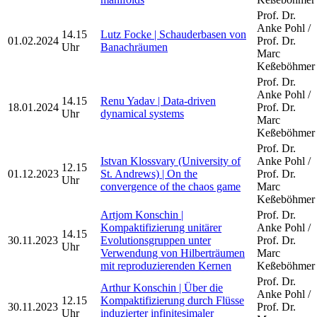
Prof. Dr.
Anke Pohl /
14.15
Lutz Focke | Schauderbasen von
01.02.2024
Prof. Dr.
Uhr
Banachräumen
Marc
Keßeböhmer
Prof. Dr.
Anke Pohl /
14.15
Renu Yadav | Data-driven
18.01.2024
Prof. Dr.
Uhr
dynamical systems
Marc
Keßeböhmer
Prof. Dr.
Istvan Klossvary (University of
Anke Pohl /
12.15
01.12.2023
St. Andrews) | On the
Prof. Dr.
Uhr
convergence of the chaos game
Marc
Keßeböhmer
Artjom Konschin |
Prof. Dr.
Kompaktifizierung unitärer
Anke Pohl /
14.15
30.11.2023
Evolutionsgruppen unter
Prof. Dr.
Uhr
Verwendung von Hilberträumen
Marc
mit reproduzierenden Kernen
Keßeböhmer
Prof. Dr.
Arthur Konschin | Über die
Anke Pohl /
12.15
Kompaktifizierung durch Flüsse
30.11.2023
Prof. Dr.
Uhr
induzierter infinitesimaler