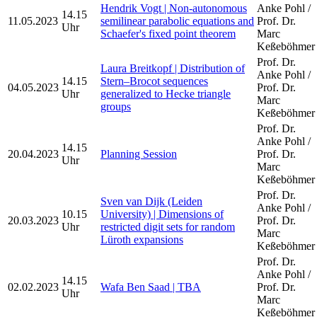
Hendrik Vogt | Non-autonomous
Anke Pohl /
14.15
11.05.2023
semilinear parabolic equations and
Prof. Dr.
Uhr
Schaefer's fixed point theorem
Marc
Keßeböhmer
Prof. Dr.
Laura Breitkopf | Distribution of
Anke Pohl /
14.15
Stern–Brocot sequences
04.05.2023
Prof. Dr.
Uhr
generalized to Hecke triangle
Marc
groups
Keßeböhmer
Prof. Dr.
Anke Pohl /
14.15
20.04.2023
Planning Session
Prof. Dr.
Uhr
Marc
Keßeböhmer
Prof. Dr.
Sven van Dijk (Leiden
Anke Pohl /
10.15
University) | Dimensions of
20.03.2023
Prof. Dr.
Uhr
restricted digit sets for random
Marc
Lüroth expansions
Keßeböhmer
Prof. Dr.
Anke Pohl /
14.15
02.02.2023
Wafa Ben Saad | TBA
Prof. Dr.
Uhr
Marc
Keßeböhmer