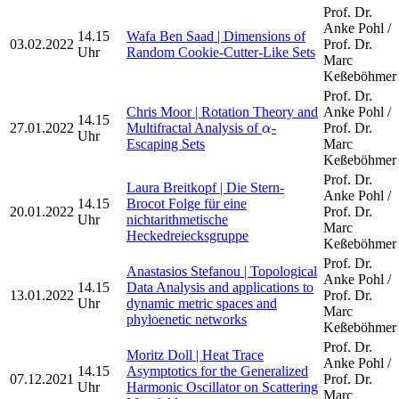
Prof. Dr.
Anke Pohl /
14.15
Wafa Ben Saad | Dimensions of
03.02.2022
Prof. Dr.
Uhr
Random Cookie-Cutter-Like Sets
Marc
Keßeböhmer
Prof. Dr.
Chris Moor | Rotation Theory and
Anke Pohl /
14.15
α
27.01.2022
Multifractal Analysis of
-
Prof. Dr.
α
Uhr
Escaping Sets
Marc
Keßeböhmer
Prof. Dr.
Laura Breitkopf | Die Stern-
Anke Pohl /
14.15
Brocot Folge für eine
20.01.2022
Prof. Dr.
Uhr
nichtarithmetische
Marc
Heckedreiecksgruppe
Keßeböhmer
Prof. Dr.
Anastasios Stefanou | Topological
Anke Pohl /
14.15
Data Analysis and applications to
13.01.2022
Prof. Dr.
Uhr
dynamic metric spaces and
Marc
phyloenetic networks
Keßeböhmer
Prof. Dr.
Moritz Doll | Heat Trace
Anke Pohl /
14.15
Asymptotics for the Generalized
07.12.2021
Prof. Dr.
Uhr
Harmonic Oscillator on Scattering
Marc