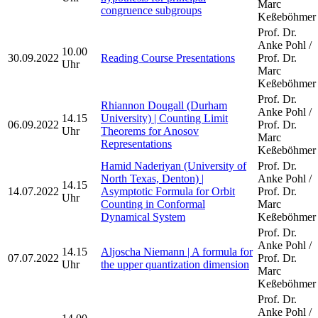
Marc
congruence subgroups
Keßeböhmer
Prof. Dr.
Anke Pohl /
10.00
30.09.2022
Reading Course Presentations
Prof. Dr.
Uhr
Marc
Keßeböhmer
Prof. Dr.
Rhiannon Dougall (Durham
Anke Pohl /
14.15
University) | Counting Limit
06.09.2022
Prof. Dr.
Uhr
Theorems for Anosov
Marc
Representations
Keßeböhmer
Hamid Naderiyan (University of
Prof. Dr.
North Texas, Denton) |
Anke Pohl /
14.15
14.07.2022
Asymptotic Formula for Orbit
Prof. Dr.
Uhr
Counting in Conformal
Marc
Dynamical System
Keßeböhmer
Prof. Dr.
Anke Pohl /
14.15
Aljoscha Niemann | A formula for
07.07.2022
Prof. Dr.
Uhr
the upper quantization dimension
Marc
Keßeböhmer
Prof. Dr.
Anke Pohl /