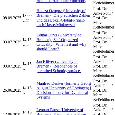
Bounded Harmonic Functions
Keßeböhmer
Prof. Dr.
Hamza Özoguz (University of
Anke Pohl /
p
Bremen) | Die
-adischen Zahlen
13.00
p
08.09.2025
Prof. Dr.
Uhr
und das Lokal-Global-Prinzip
Marc
nach Hasse-Minkowski
Keßeböhmer
Prof. Dr.
Lothar Dirks (University of
Anke Pohl /
14.15
Bremen) | Self-Organized
03.07.2025
Prof. Dr.
Uhr
Criticality - What is it and why
Marc
should I care?
Keßeböhmer
Prof. Dr.
Jan Klüver (University of
Anke Pohl /
14.15
03.07.2025
Bremen) | Resonances of
Prof. Dr.
Uhr
perturbed Schottky surfaces
Marc
Keßeböhmer
Prof. Dr.
Manfred Denker (formerly Georg
Anke Pohl /
14.15
August University of Göttingen) |
26.06.2025
Prof. Dr.
Uhr
Decision Theory for Dynamical
Marc
Systems
Keßeböhmer
Prof. Dr.
Lennart Pause (University of
Anke Pohl /
14.15
12.06.2025
Bremen) | Kann man die Form
Prof. Dr.