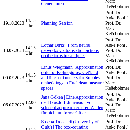
Marc
Generatoren
Keßeböhmer
Prof. Dr.
Anke Pohl /
14.15
19.10.2023
Planning Session
Prof. Dr.
Uhr
Marc
Keßeböhmer
Prof. Dr.
Lothar Dirks | From neural
Anke Pohl /
14.15
13.07.2023
networks via translation actions
Prof. Dr.
Uhr
on the torus to sandpiles
Marc
Keßeböhmer
Linus Wiegmann | Approximation
Prof. Dr.
order of Kolmogorov, Gel'fand
Anke Pohl /
14.15
06.07.2023
and linear diameters for Sobolev
Prof. Dr.
Uhr
embeddings in Euclidean measure
Marc
spaces
Keßeböhmer
Prof. Dr.
Jana Göken | Eine Approximation
Anke Pohl /
12.00
der Hausdorffdimension von
06.07.2023
Prof. Dr.
Uhr
schlecht approximierbaren Zahlen
Marc
für nicht uniforme Gitter
Keßeböhmer
Sascha Troscheit (University of
Prof. Dr.
Oulu) | The box-counting
Anke Pohl /
14.15