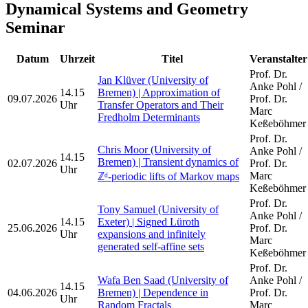
Dynamical Systems and Geometry
Seminar
Datum
Uhrzeit
Titel
Veranstalter
Prof. Dr.
Jan Klüver (University of
Anke Pohl /
14.15
Bremen) | Approximation of
09.07.2026
Prof. Dr.
Uhr
Transfer Operators and Their
Marc
Fredholm Determinants
Keßeböhmer
Prof. Dr.
Chris Moor (University of
Anke Pohl /
14.15
Bremen) | Transient dynamics of
02.07.2026
Prof. Dr.
Uhr
Marc
ℤᵈ-periodic lifts of Markov maps
Keßeböhmer
Prof. Dr.
Tony Samuel (University of
Anke Pohl /
14.15
Exeter) | Signed Lüroth
25.06.2026
Prof. Dr.
Uhr
expansions and infinitely
Marc
generated self-affine sets
Keßeböhmer
Prof. Dr.
Wafa Ben Saad (University of
Anke Pohl /
14.15
04.06.2026
Bremen) | Dependence in
Prof. Dr.
Uhr
Random Fractals
Marc