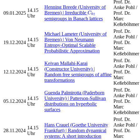
Prof. Dr.
Henning Breede (University of
Anke Pohl /
C
0
14.15
Bremen) | Irreducible
-
09.01.2025
Prof. Dr.
C
0
Uhr
semigroups in Banach lattices
Marc
Keßeböhmer
Prof. Dr.
Michael Lameter (University of
Anke Pohl /
14.15
Bremen) | Von Neumann
19.12.2024
Prof. Dr.
Uhr
Entropy-Optimal Scalable
Marc
Probabilistic Approximation
Keßeböhmer
Prof. Dr.
Keivan Mallahi-Karai
Anke Pohl /
14.15
(Constructor University) |
12.12.2024
Prof. Dr.
Uhr
Random free semigroups of affine
Marc
transformations
Keßeböhmer
Prof. Dr.
Guenda Palmirotta (Paderborn
Anke Pohl /
14.15
University) | Patterson-Sullivan
05.12.2024
Prof. Dr.
Uhr
distributions on hyperbolic
Marc
surfaces
Keßeböhmer
Prof. Dr.
Hans Crauel (Goethe University
Anke Pohl /
14.15
28.11.2024
Frankfurt) | Random dynamical
Prof. Dr.
Uhr
systems: A short introduction
Marc