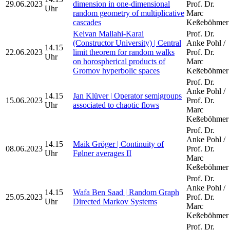
29.06.2023
dimension in one-dimensional
Prof. Dr.
Uhr
random geometry of multiplicative
Marc
cascades
Keßeböhmer
Keivan Mallahi-Karai
Prof. Dr.
(Constructor University) | Central
Anke Pohl /
14.15
22.06.2023
limit theorem for random walks
Prof. Dr.
Uhr
on horospherical products of
Marc
Gromov hyperbolic spaces
Keßeböhmer
Prof. Dr.
Anke Pohl /
14.15
Jan Klüver | Operator semigroups
15.06.2023
Prof. Dr.
Uhr
associated to chaotic flows
Marc
Keßeböhmer
Prof. Dr.
Anke Pohl /
14.15
Maik Gröger | Continuity of
08.06.2023
Prof. Dr.
Uhr
Følner averages II
Marc
Keßeböhmer
Prof. Dr.
Anke Pohl /
14.15
Wafa Ben Saad | Random Graph
25.05.2023
Prof. Dr.
Uhr
Directed Markov Systems
Marc
Keßeböhmer
Prof. Dr.