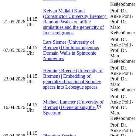
Keßeböhmer
Keivan Mallahi Karai
Prof. Dr.
(Constructor University Bremen) |
Anke Pohl /
14.15
21.05.2026
Random Walks on affine
Prof. Dr.
Uhr
similarities and the genericity of
Marc
free semigroups
Keßeböhmer
Prof. Dr.
Lars Siemer (University of
Anke Pohl /
14.15
Bremen) | On Inhomogenous
07.05.2026
Prof. Dr.
Uhr
Domain Walls in Spintronic
Marc
Nanowires
Keßeböhmer
Prof. Dr.
Henning Breede (University of
Anke Pohl /
14.15
Bremen) | Embedding of
23.04.2026
Prof. Dr.
Uhr
generalized fractional Sobolev
Marc
spaces into Lebesgue spaces
Keßeböhmer
Prof. Dr.
Michael Lameter (University of
Anke Pohl /
14.15
L
q
16.04.2026
Bremen) | Generalizing the
Prof. Dr.
q
L
Uhr
Spectrum
Marc
Keßeböhmer
Prof. Dr.
Anke Pohl /
14.15
09.04.2026
Planning Session
Prof. Dr.