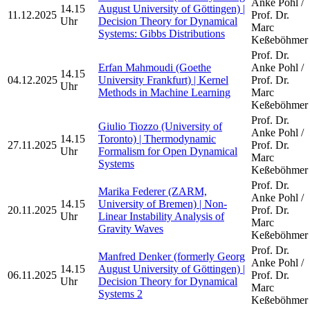
Anke Pohl /
14.15
August University of Göttingen) |
11.12.2025
Prof. Dr.
Uhr
Decision Theory for Dynamical
Marc
Systems: Gibbs Distributions
Keßeböhmer
Prof. Dr.
Erfan Mahmoudi (Goethe
Anke Pohl /
14.15
04.12.2025
University Frankfurt) | Kernel
Prof. Dr.
Uhr
Methods in Machine Learning
Marc
Keßeböhmer
Prof. Dr.
Giulio Tiozzo (University of
Anke Pohl /
14.15
Toronto) | Thermodynamic
27.11.2025
Prof. Dr.
Uhr
Formalism for Open Dynamical
Marc
Systems
Keßeböhmer
Prof. Dr.
Marika Federer (ZARM,
Anke Pohl /
14.15
University of Bremen) | Non-
20.11.2025
Prof. Dr.
Uhr
Linear Instability Analysis of
Marc
Gravity Waves
Keßeböhmer
Prof. Dr.
Manfred Denker (formerly Georg
Anke Pohl /
14.15
August University of Göttingen) |
06.11.2025
Prof. Dr.
Uhr
Decision Theory for Dynamical
Marc
Systems 2
Keßeböhmer