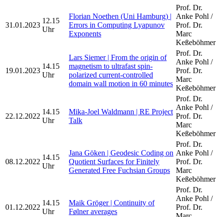
Prof. Dr.
Florian Noethen (Uni Hamburg) |
Anke Pohl /
12.15
31.01.2023
Errors in Computing Lyapunov
Prof. Dr.
Uhr
Exponents
Marc
Keßeböhmer
Prof. Dr.
Lars Siemer | From the origin of
Anke Pohl /
14.15
magnetism to ultrafast spin-
19.01.2023
Prof. Dr.
Uhr
polarized current-controlled
Marc
domain wall motion in 60 minutes
Keßeböhmer
Prof. Dr.
Anke Pohl /
14.15
Mika-Joel Waldmann | RE Project
22.12.2022
Prof. Dr.
Uhr
Talk
Marc
Keßeböhmer
Prof. Dr.
Jana Göken | Geodesic Coding on
Anke Pohl /
14.15
08.12.2022
Quotient Surfaces for Finitely
Prof. Dr.
Uhr
Generated Free Fuchsian Groups
Marc
Keßeböhmer
Prof. Dr.
Anke Pohl /
14.15
Maik Gröger | Continuity of
01.12.2022
Prof. Dr.
Uhr
Følner averages
Marc