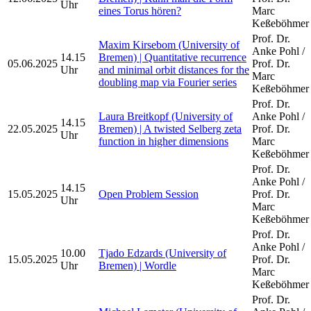
Uhr
eines Torus hören?
Marc
Keßeböhmer
Prof. Dr.
Maxim Kirsebom (University of
Anke Pohl /
14.15
Bremen) | Quantitative recurrence
05.06.2025
Prof. Dr.
Uhr
and minimal orbit distances for the
Marc
doubling map via Fourier series
Keßeböhmer
Prof. Dr.
Laura Breitkopf (University of
Anke Pohl /
14.15
22.05.2025
Bremen) | A twisted Selberg zeta
Prof. Dr.
Uhr
function in higher dimensions
Marc
Keßeböhmer
Prof. Dr.
Anke Pohl /
14.15
15.05.2025
Open Problem Session
Prof. Dr.
Uhr
Marc
Keßeböhmer
Prof. Dr.
Anke Pohl /
10.00
Tjado Edzards (University of
15.05.2025
Prof. Dr.
Uhr
Bremen) | Wordle
Marc
Keßeböhmer
Prof. Dr.