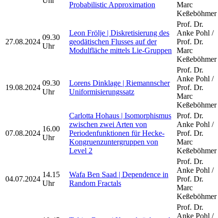
Uhr
Probabilistic Approximation
Marc
Keßeböhmer
Prof. Dr.
Leon Frölje | Diskretisierung des
Anke Pohl /
09.30
27.08.2024
geodätischen Flusses auf der
Prof. Dr.
Uhr
Modulfläche mittels Lie-Gruppen
Marc
Keßeböhmer
Prof. Dr.
Anke Pohl /
09.30
Lorens Dinklage | Riemannscher
19.08.2024
Prof. Dr.
Uhr
Uniformisierungssatz
Marc
Keßeböhmer
Carlotta Hohaus | Isomorphismus
Prof. Dr.
zwischen zwei Arten von
Anke Pohl /
16.00
07.08.2024
Periodenfunktionen für Hecke-
Prof. Dr.
Uhr
Kongruenzuntergruppen von
Marc
Level 2
Keßeböhmer
Prof. Dr.
Anke Pohl /
14.15
Wafa Ben Saad | Dependence in
04.07.2024
Prof. Dr.
Uhr
Random Fractals
Marc
Keßeböhmer
Prof. Dr.
Anke Pohl /