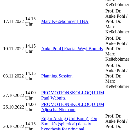
Keßeböhmer
Prof. Dr.
Anke Pohl /
14.15
17.11.2022
Marc Keßeböhmer | TBA
Prof. Dr.
Uhr
Marc
Keßeböhmer
Prof. Dr.
Anke Pohl /
14.15
10.11.2022
Anke Pohl | Fractal Weyl Bounds
Prof. Dr.
Uhr
Marc
Keßeböhmer
Prof. Dr.
Anke Pohl /
14.15
03.11.2022
Planning Session
Prof. Dr.
Uhr
Marc
Keßeböhmer
14.00
PROMOTIONSKOLLOQUIUM
27.10.2022
Uhr
Paul Wabnitz
14.00
PROMOTIONSKOLLOQUIUM
26.10.2022
Uhr
Aljoscha Niemann
Prof. Dr.
Edgar Assing (Uni Bonn) | On
Anke Pohl /
14.15
Sarnak's (spherical) density
20.10.2022
Prof. Dr.
Uhr
hypothesis for principal