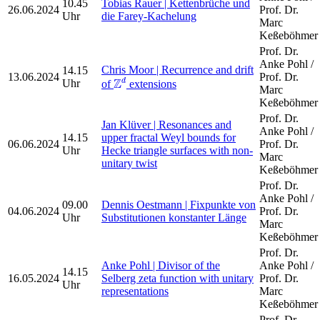
10.45
Tobias Rauer | Kettenbrüche und
26.06.2024
Prof. Dr.
Uhr
die Farey-Kachelung
Marc
Keßeböhmer
Prof. Dr.
Anke Pohl /
Chris Moor | Recurrence and drift
14.15
Z
d
13.06.2024
Prof. Dr.
Z
d
Uhr
of
extensions
Marc
Keßeböhmer
Prof. Dr.
Jan Klüver | Resonances and
Anke Pohl /
14.15
upper fractal Weyl bounds for
06.06.2024
Prof. Dr.
Uhr
Hecke triangle surfaces with non-
Marc
unitary twist
Keßeböhmer
Prof. Dr.
Anke Pohl /
09.00
Dennis Oestmann | Fixpunkte von
04.06.2024
Prof. Dr.
Uhr
Substitutionen konstanter Länge
Marc
Keßeböhmer
Prof. Dr.
Anke Pohl | Divisor of the
Anke Pohl /
14.15
16.05.2024
Selberg zeta function with unitary
Prof. Dr.
Uhr
representations
Marc
Keßeböhmer
Prof. Dr.