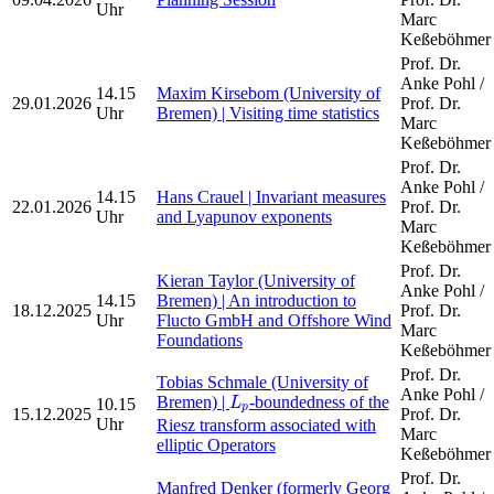
Uhr
Marc
Keßeböhmer
Prof. Dr.
Anke Pohl /
14.15
Maxim Kirsebom (University of
29.01.2026
Prof. Dr.
Uhr
Bremen) | Visiting time statistics
Marc
Keßeböhmer
Prof. Dr.
Anke Pohl /
14.15
Hans Crauel | Invariant measures
22.01.2026
Prof. Dr.
Uhr
and Lyapunov exponents
Marc
Keßeböhmer
Prof. Dr.
Kieran Taylor (University of
Anke Pohl /
14.15
Bremen) | An introduction to
18.12.2025
Prof. Dr.
Uhr
Flucto GmbH and Offshore Wind
Marc
Foundations
Keßeböhmer
Prof. Dr.
Tobias Schmale (University of
L
p
Anke Pohl /
Bremen) |
-boundedness of the
10.15
L
p
15.12.2025
Prof. Dr.
Uhr
Riesz transform associated with
Marc
elliptic Operators
Keßeböhmer
Prof. Dr.
Manfred Denker (formerly Georg