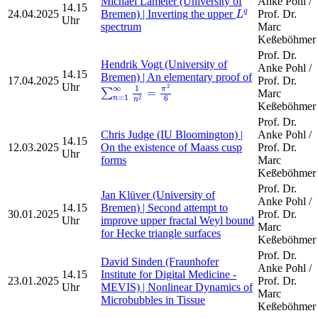
Michael Lameter (University of
Anke Pohl /
14.15
L
q
24.04.2025
Bremen) | Inverting the upper
Prof. Dr.
q
L
Uhr
spectrum
Marc
Keßeböhmer
Prof. Dr.
Hendrik Vogt (University of
Anke Pohl /
14.15
Bremen) | An elementary proof of
17.04.2025
Prof. Dr.
∑
n
=
1
∞
1
n
2
=
π
2
6
Uhr
2
∞
1
π
=
∑
Marc
=
1
6
2
n
n
Keßeböhmer
Prof. Dr.
Chris Judge (IU Bloomington) |
Anke Pohl /
14.15
12.03.2025
On the existence of Maass cusp
Prof. Dr.
Uhr
forms
Marc
Keßeböhmer
Prof. Dr.
Jan Klüver (University of
Anke Pohl /
14.15
Bremen) | Second attempt to
30.01.2025
Prof. Dr.
Uhr
improve upper fractal Weyl bound
Marc
for Hecke triangle surfaces
Keßeböhmer
Prof. Dr.
David Sinden (Fraunhofer
Anke Pohl /
14.15
Institute for Digital Medicine -
23.01.2025
Prof. Dr.
Uhr
MEVIS) | Nonlinear Dynamics of
Marc
Microbubbles in Tissue
Keßeböhmer