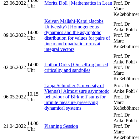
14.00
23.06.2022
Moritz Doll | Mathematics in Lean
Prof. Dr.
Uhr
Marc
Keßeböhmer
Keivan Mallahi-Karai (Jacobs
Prof. Dr.
University) | Homogeneous
Anke Pohl /
14.00
dynamics and the asymptotic
09.06.2022
Prof. Dr.
Uhr
distribution for values for pairs of
Marc
linear and quadratic forms at
Keßeböhmer
integral vectors
Prof. Dr.
Anke Pohl /
14.00
Lothar Dirks | On self-organised
02.06.2022
Prof. Dr.
Uhr
criticality and sandpiles
Marc
Keßeböhmer
Tanja Schindler (University of
Prof. Dr.
Vienna) | Almost sure asymptotic
Anke Pohl /
10.15
06.05.2022
behaviour of Birkhoff sums for
Prof. Dr.
Uhr
infinite measure-preserving
Marc
dynamical systems
Keßeböhmer
Prof. Dr.
Anke Pohl /
14.00
21.04.2022
Planning Session
Prof. Dr.
Uhr
Marc
Keßeböhmer